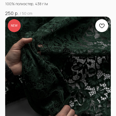
100% полиэстер, 438 г/м
р.
250
/
50 cm
NEW