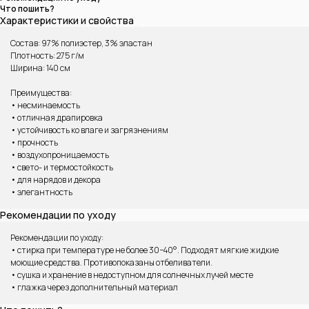
Что пошить?
Характеристики и свойства
Состав: 97% полиэстер, 3% эластан
Плотность: 275 г/м
Ширина: 140 см
Преимущества:
• несминаемость
• отличная драпировка
• устойчивость ко влаге и загрязнениям
• прочность
• воздухопроницаемость
• свето- и термостойкость
ВАМ МОЖЕТ ПОНРАВИТЬСЯ
• для нарядов и декора
• элегантность
Рекомендации по уходу
Рекомендации по уходу:
• стирка при температуре не более 30−40°. Подходят мягкие жидкие
моющие средства. Противопоказаны отбеливатели.
• сушка и хранение в недоступном для солнечных лучей месте
• глажка через дополнительный материал