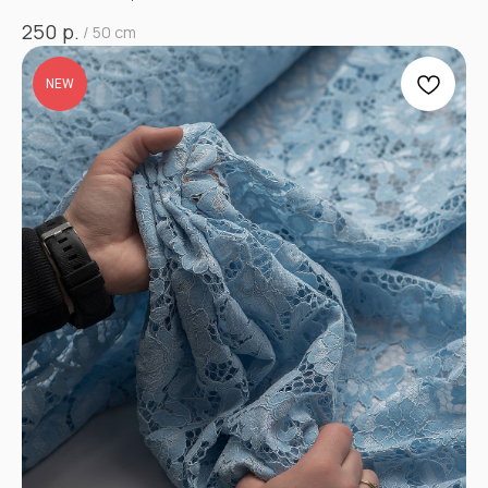
р.
250
/
50 cm
NEW