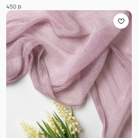
Контакты
р.
450
ПРОЧЕЕ
Договор оферты
Политика
конфиденциальности
*принадлежат компании Meta,
признанной экстремистской
и запрещенной в РФ