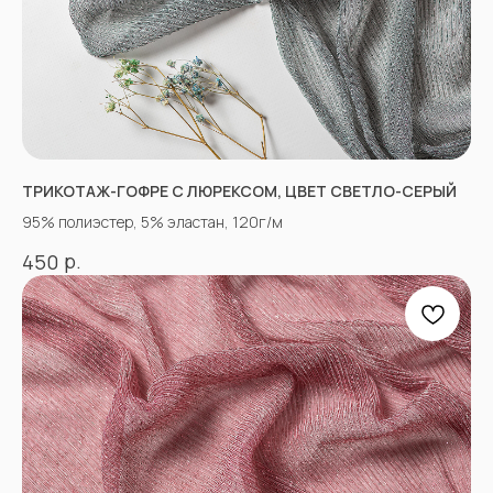
+7(918)873-53-45
Мария
+7(928)364-79-21
Александра
tkani357@yandex.ru
ТРИКОТАЖ-ГОФРЕ С ЛЮРЕКСОМ, ЦВЕТ СВЕТЛО-СЕРЫЙ
95% полиэстер, 5% эластан, 120г/м
СОЦСЕТИ
р.
450
ВКОНТАКТЕ
INSTAGRAM*
TIK TOK*
ОДНОКЛАССНИКИ
YOU TUBE