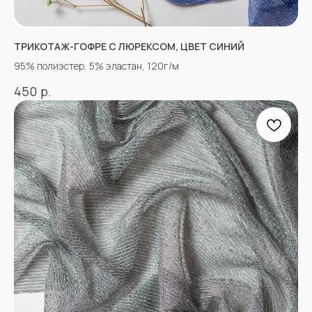
КОНТАКТЫ
ТРИКОТАЖ-ГОФРЕ С ЛЮРЕКСОМ, ЦВЕТ СИНИЙ
95% полиэстер, 5% эластан, 120г/м
АДРЕСА МАГАЗИНОВ
р.
450
Оптово-розничные точки продаж:
Г. Пятигорк, розничная точка на рынке
«Людмила», ул. Садовая 210, павильоны
34−37.
г.Пятигорск, рынок "Привокзальный",
Георгиевское шоссе 1км, оптовый склад
№9302
График работы и схема проезда
КАК СВЯЗАТЬСЯ