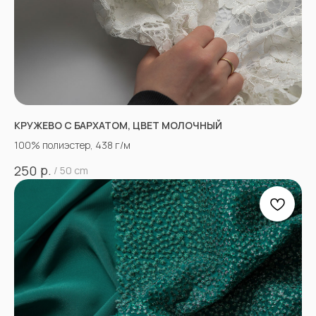
КРУЖЕВО С БАРХАТОМ, ЦВЕТ МОЛОЧНЫЙ
100% полиэстер, 438 г/м
р.
250
/
50 cm