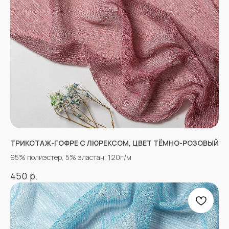
«Ткани 3.5.7»
ТРИКОТАЖ-ГОФРЕ С ЛЮРЕКСОМ, ЦВЕТ ТЁМНО-РОЗОВЫЙ
Оптово-розничный
магазин тканей
95% полиэстер, 5% эластан, 120г/м
р.
450
@ 2026
ИП Вакульчик Мария Олеговна
ОГРН 322265100088534
ИНН 262609965884
*