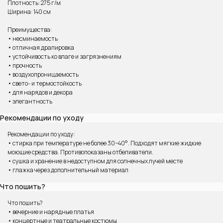
Плотность: 275 г/м
Ширина: 140 см
Преимущества:
• несминаемость
• отличная драпировка
• устойчивость ко влаге и загрязнениям
• прочность
• воздухопроницаемость
• свето- и термостойкость
• для нарядов и декора
ВАМ МОЖЕТ ПОНРАВИТЬСЯ
• элегантность
Рекомендации по уходу
Рекомендации по уходу:
• стирка при температуре не более 30−40°. Подходят мягкие жидкие
моющие средства. Противопоказаны отбеливатели.
• сушка и хранение в недоступном для солнечных лучей месте
• глажка через дополнительный материал
Что пошить?
Что пошить?
• вечерние и нарядные платья
• концертные и театральные костюмы