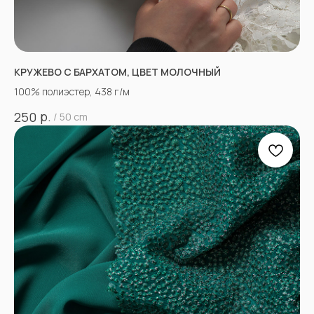
КРУЖЕВО С БАРХАТОМ, ЦВЕТ МОЛОЧНЫЙ
100% полиэстер, 438 г/м
р.
250
/
50 cm