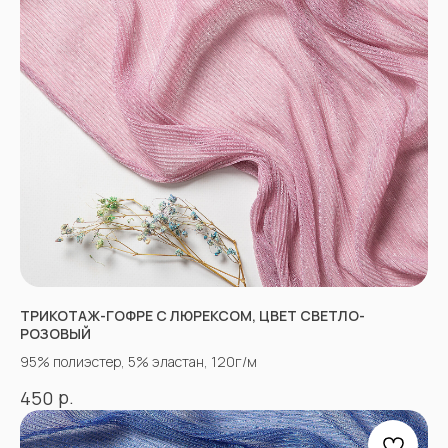
НЕ НАШЛИ НУЖНУЮ
ТКАНЬ? ОСТАЛИСЬ
ВОПРОСЫ?
Заполните форму, и наши менеджеры
помогут вам с выбором и ответят на все
ТРИКОТАЖ-ГОФРЕ С ЛЮРЕКСОМ, ЦВЕТ СВЕТЛО-
вопросы.
РОЗОВЫЙ
95% полиэстер, 5% эластан, 120г/м
р.
450
+7