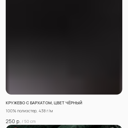
КРУЖЕВО С БАРХАТОМ, ЦВЕТ ЧЁРНЫЙ
100% полиэстер, 438 г/м
р.
250
/
50 cm