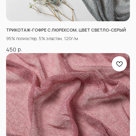
tkani357@yandex.ru
ТРИКОТАЖ-ГОФРЕ С ЛЮРЕКСОМ, ЦВЕТ СВЕТЛО-СЕРЫЙ
95% полиэстер, 5% эластан, 120г/м
СОЦСЕТИ
р.
450
ВКОНТАКТЕ
INSTAGRAM*
TIK TOK*
ОДНОКЛАССНИКИ
YOU TUBE