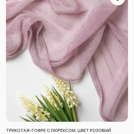
ПРОЧЕЕ
Договор оферты
Политика
конфиденциальности
*принадлежат компании Meta,
признанной экстремистской
и запрещенной в РФ
ТРИКОТАЖ-ГОФРЕ С ЛЮРЕКСОМ, ЦВЕТ РОЗОВЫЙ