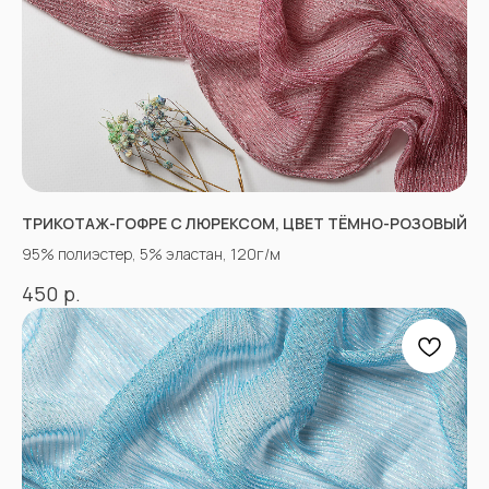
ТРИКОТАЖ-ГОФРЕ С ЛЮРЕКСОМ, ЦВЕТ ТЁМНО-РОЗОВЫЙ
«Ткани 3.5.7»
95% полиэстер, 5% эластан, 120г/м
Оптово-розничный
магазин тканей
р.
450
@ 2026
ИП Вакульчик Мария Олеговна
ОГРН 322265100088534
ИНН 262609965884
*
КАТАЛОГ