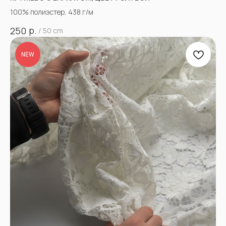
100% полиэстер, 438 г/м
р.
250
/
50 cm
NEW