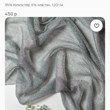
95% полиэстер, 5% эластан, 120г/м
р.
450
АДРЕСА МАГАЗИНОВ
Оптово-розничные точки продаж:
Г. Пятигорк, розничная точка на рынке
«Людмила», ул. Садовая 210, павильоны
34−37.
г.Пятигорск, рынок "Привокзальный",
Георгиевское шоссе 1км, оптовый склад
№9302
График работы и схема проезда
КАК СВЯЗАТЬСЯ
+7(918)873-53-45
Мария
+7(928)364-79-21
Александра