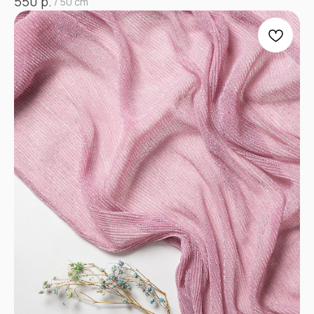
р.
550
/
50 cm
НЕ НАШЛИ НУЖНУЮ
ТКАНЬ? ОСТАЛИСЬ
ВОПРОСЫ?
Заполните форму, и наши менеджеры
помогут вам с выбором и ответят на все