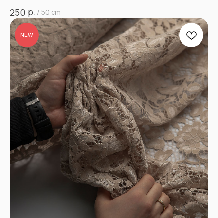
р.
250
/
50 cm
NEW