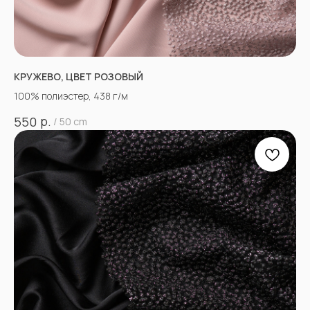
КРУЖЕВО, ЦВЕТ РОЗОВЫЙ
100% полиэстер, 438 г/м
р.
550
/
50 cm