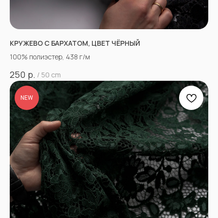
КРУЖЕВО С БАРХАТОМ, ЦВЕТ ЧЁРНЫЙ
100% полиэстер, 438 г/м
р.
250
/
50 cm
NEW