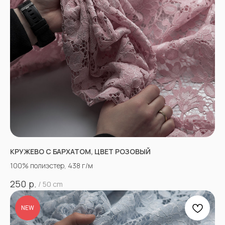
КРУЖЕВО С БАРХАТОМ, ЦВЕТ РОЗОВЫЙ
100% полиэстер, 438 г/м
р.
250
/
50 cm
NEW