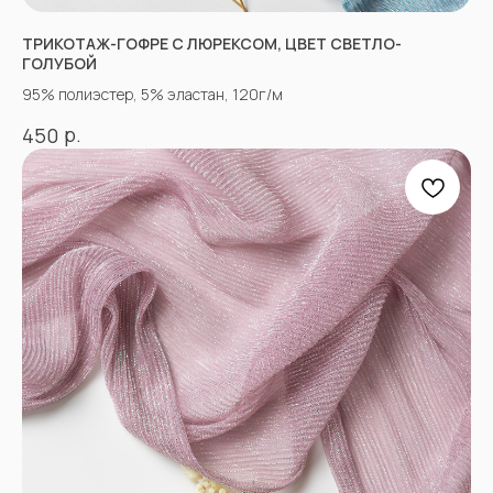
Оптовым покупателям
ТРИКОТАЖ-ГОФРЕ С ЛЮРЕКСОМ, ЦВЕТ СВЕТЛО-
Вопросы-ответы
ГОЛУБОЙ
Блог
95% полиэстер, 5% эластан, 120г/м
Контакты
р.
450
ПРОЧЕЕ
Договор оферты
Политика
конфиденциальности
*принадлежат компании Meta,
признанной экстремистской
и запрещенной в РФ