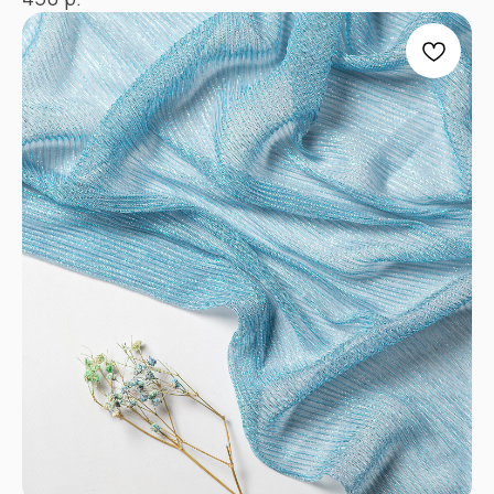
ИНН 262609965884
*
КАТАЛОГ
Полный каталог тканей
Новинки
Распродажа
Ткани для детей
Ткани для верхней одежды
Ткани для летней одежды
Ткани для спортивной одежды
Ткани для мусульманской одежды
Ткани для нарядной одежды
ИНФОРМАЦИЯ
Оплата
Доставка
Возврат