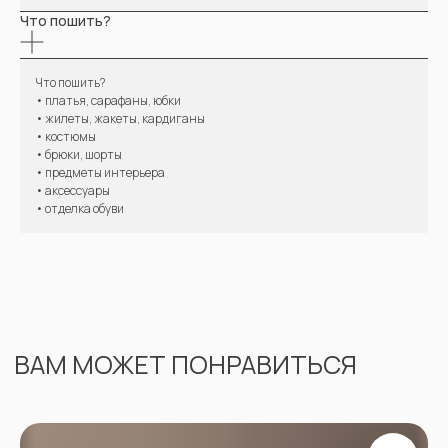
Что пошить?
Что пошить?
• платья, сарафаны, юбки
• жилеты, жакеты, кардиганы
• костюмы
• брюки, шорты
• предметы интерьера
• аксессуары
• отделка обуви