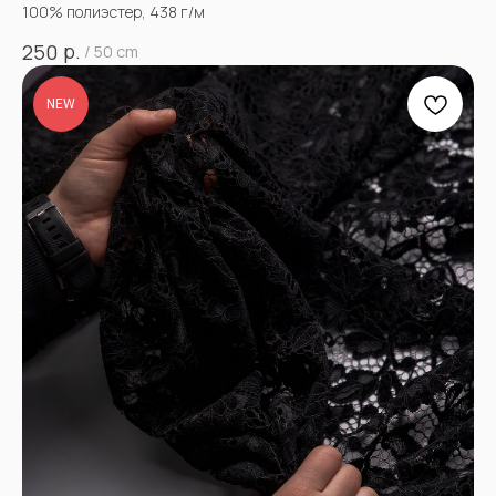
100% полиэстер, 438 г/м
р.
250
/
50 cm
NEW