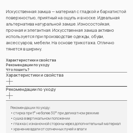
Искусственная замша — материал с гладкой и бархатистой
поверхностью, приятный на ощупь и в носке. Идеальная
альтернатива натуральной замше. Износостойкая,
прочная и элегантная. Искусственная замша активно
используется при производстве одежды, обуви,
аксессуаров, мебели. На основе трикотажа. Отлично
тянется в ширину.
Характеристики и свойства
Рекомендации по уходу
Что пошить?
Характеристики и свойства
Рекомендации по уходу
ВАМ МОЖЕТ ПОНРАВИТЬСЯ
Рекомендации по уходу:
• стирка при t° не более 30° при деликатном режиме
• сушка в вертикальном положении
• глажка с изнаночной стороны через дополнительный материал
• хранение вдали от солнечных лучей и влаги