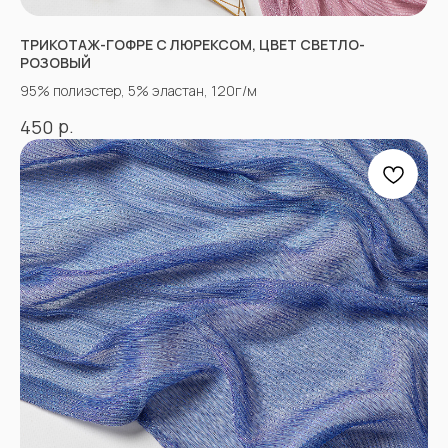
вопросы.
ТРИКОТАЖ-ГОФРЕ С ЛЮРЕКСОМ, ЦВЕТ СВЕТЛО-
РОЗОВЫЙ
95% полиэстер, 5% эластан, 120г/м
+7
р.
450
Отправить
Согласен с
Политикой конфиденциальности