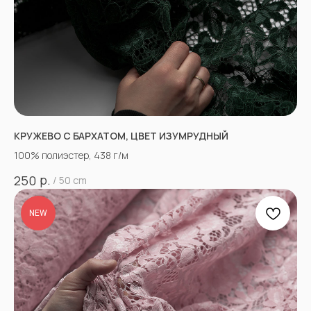
КРУЖЕВО С БАРХАТОМ, ЦВЕТ ИЗУМРУДНЫЙ
100% полиэстер, 438 г/м
р.
250
/
50 cm
NEW