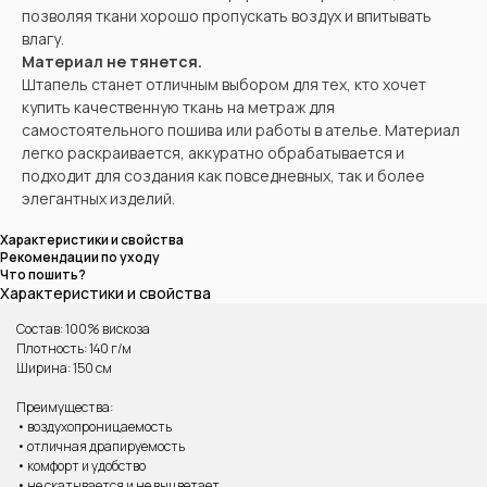
позволяя ткани хорошо пропускать воздух и впитывать
влагу.
Материал не тянется.
Штапель станет отличным выбором для тех, кто хочет
купить качественную ткань на метраж для
самостоятельного пошива или работы в ателье. Материал
легко раскраивается, аккуратно обрабатывается и
подходит для создания как повседневных, так и более
элегантных изделий.
Характеристики и свойства
Рекомендации по уходу
Что пошить?
Характеристики и свойства
Состав: 100% вискоза
Плотность: 140 г/м
Ширина: 150 см
Преимущества:
• воздухопроницаемость
• отличная драпируемость
ВАМ МОЖЕТ ПОНРАВИТЬСЯ
• комфорт и удобство
• не скатывается и не выцветает