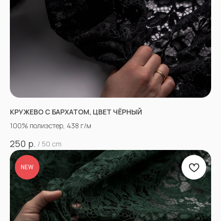
КРУЖЕВО С БАРХАТОМ, ЦВЕТ ЧЁРНЫЙ
100% полиэстер, 438 г/м
р.
250
/
50 cm
NEW