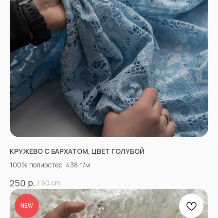
КРУЖЕВО С БАРХАТОМ, ЦВЕТ ГОЛУБОЙ
100% полиэстер, 438 г/м
р.
250
/
50 cm
NEW