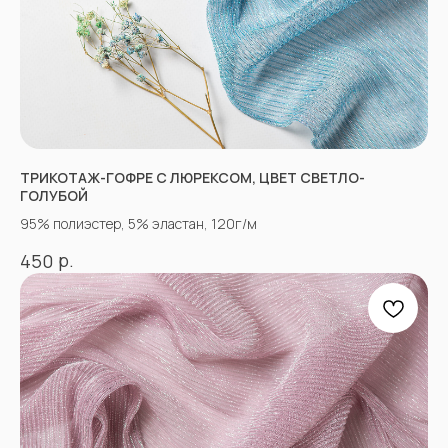
ИНФОРМАЦИЯ
Оплата
Доставка
Возврат
Оптовым покупателям
Вопросы-ответы
Блог
ТРИКОТАЖ-ГОФРЕ С ЛЮРЕКСОМ, ЦВЕТ СВЕТЛО-
Контакты
ГОЛУБОЙ
95% полиэстер, 5% эластан, 120г/м
ПРОЧЕЕ
р.
450
Договор оферты
Политика
конфиденциальности
*принадлежат компании Meta,
признанной экстремистской
и запрещенной в РФ