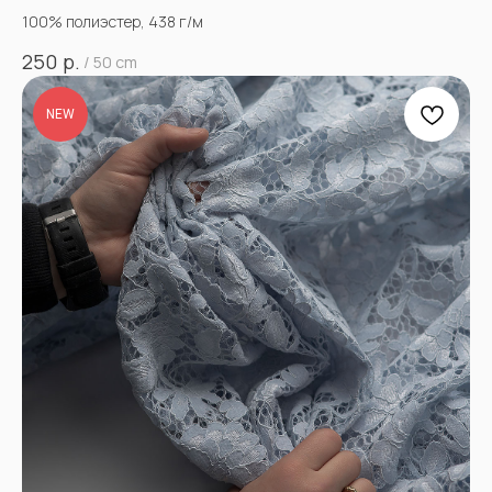
100% полиэстер, 438 г/м
р.
250
/
50 cm
NEW