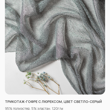
№9302
График работы и схема проезда
КАК СВЯЗАТЬСЯ
+7(918)873-53-45
Мария
+7(928)364-79-21
Александра
tkani357@yandex.ru
СОЦСЕТИ
ТРИКОТАЖ-ГОФРЕ С ЛЮРЕКСОМ, ЦВЕТ СВЕТЛО-СЕРЫЙ
ВКОНТАКТЕ
INSTAGRAM*
95% полиэстер, 5% эластан, 120г/м