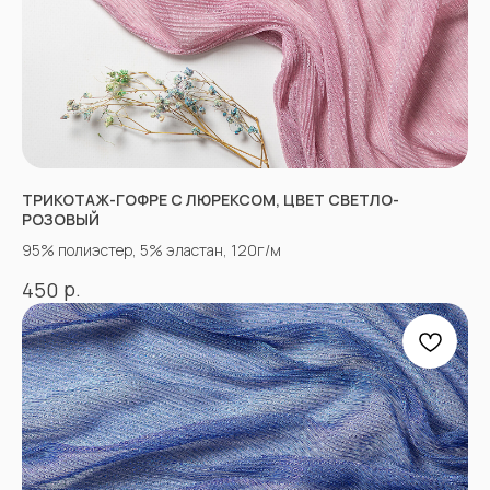
ТКАНЬ? ОСТАЛИСЬ
ВОПРОСЫ?
Заполните форму, и наши менеджеры
помогут вам с выбором и ответят на все
вопросы.
ТРИКОТАЖ-ГОФРЕ С ЛЮРЕКСОМ, ЦВЕТ СВЕТЛО-
РОЗОВЫЙ
+7
95% полиэстер, 5% эластан, 120г/м
р.
450
Отправить
Согласен с
Политикой конфиденциальности