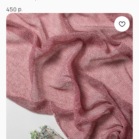
TIK TOK*
ОДНОКЛАССНИКИ
р.
450
YOU TUBE
«Ткани 3.5.7»