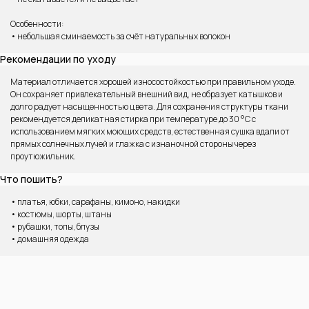
Особенности:
• небольшая сминаемость за счёт натуральных волокон
Рекомендации по уходу
Материал отличается хорошей износостойкостью при правильном уходе.
Он сохраняет привлекательный внешний вид, не образует катышков и
долго радует насыщенностью цвета. Для сохранения структуры ткани
рекомендуется деликатная стирка при температуре до 30 °C с
использованием мягких моющих средств, естественная сушка вдали от
прямых солнечных лучей и глажка с изнаночной стороны через
проутюжильник.
Что пошить?
• платья, юбки, сарафаны, кимоно, накидки
• костюмы, шорты, штаны
• рубашки, топы, блузы
• домашняя одежда