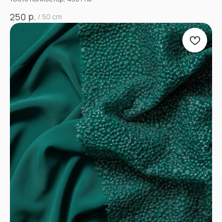
р.
250
/
50 cm