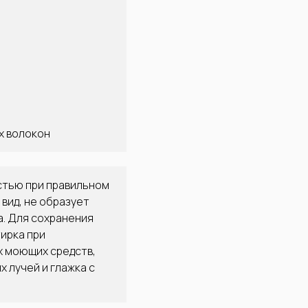
х волокон
стью при правильном
вид, не образует
а. Для сохранения
ирка при
х моющих средств,
 лучей и глажка с