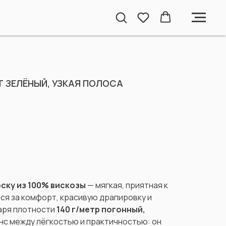
Т ЗЕЛЁНЫЙ, УЗКАЯ ПОЛОСА
ску из 100% вискозы
— мягкая, приятная к
тся за комфорт, красивую драпировку и
аря плотности
140 г/метр погонный,
нс между лёгкостью и практичностью: он