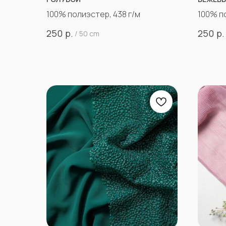
100% полиэстер, 438 г/м
100% п
р.
р.
250
250
/
50 cm