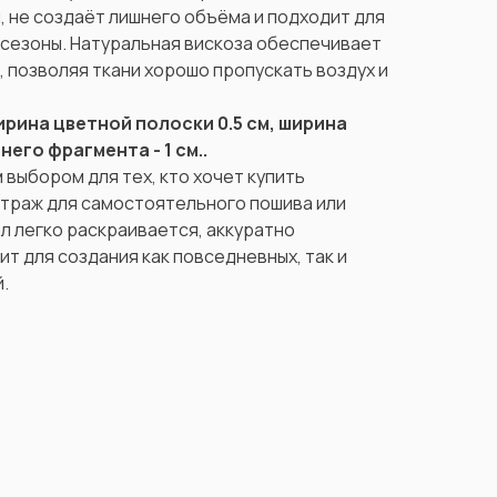
, не создаёт лишнего объёма и подходит для
 сезоны. Натуральная вискоза обеспечивает
 позволяя ткани хорошо пропускать воздух и
ирина цветной полоски 0.5 см, ширина
его фрагмента - 1 см..
выбором для тех, кто хочет купить
етраж для самостоятельного пошива или
л легко раскраивается, аккуратно
т для создания как повседневных, так и
.