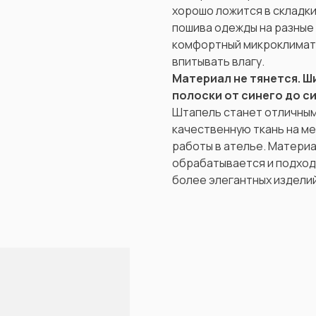
хорошо ложится в складки
пошива одежды на разные
комфортный микроклимат,
впитывать влагу.
Материал не тянется. Ш
полоски от синего до син
Штапель станет отличным 
качественную ткань на м
работы в ателье. Материа
обрабатывается и подходи
более элегантных изделий