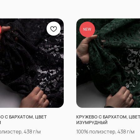
NEW
О С БАРХАТОМ, ЦВЕТ
КРУЖЕВО С БАРХАТОМ, ЦВЕ
Й
ИЗУМРУДНЫЙ
олиэстер, 438 г/м
100% полиэстер, 438 г/м