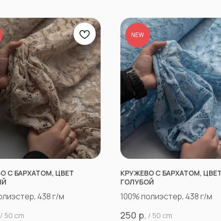
NEW
О С БАРХАТОМ, ЦВЕТ
КРУЖЕВО С БАРХАТОМ, ЦВЕ
ЫЙ
ГОЛУБОЙ
олиэстер, 438 г/м
100% полиэстер, 438 г/м
р.
250
/
50 cm
/
50 cm