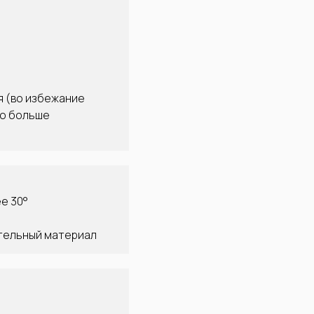
я (во избежание
ко больше
е 30°
ительный материал