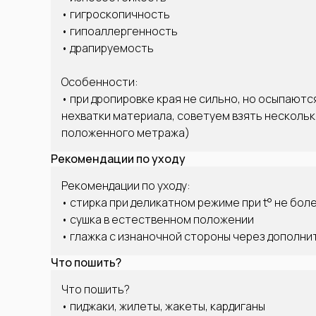
• гигроскопичность
• гипоаллергенность
• драпируемость
Особенности:
• при дропировке края не сильно, но осыпаютс
нехватки материала, советуем взять несколь
положенного метража)
Рекомендации по уходу
Рекомендации по уходу:
• стирка при деликатном режиме при t° не боле
• сушка в естественном положении
• глажка с изнаночной стороны через дополн
Что пошить?
Что пошить?
• пиджаки, жилеты, жакеты, кардиганы