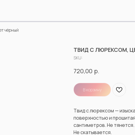
ет чёрный
ТВИД С ЛЮРЕКСОМ, Ц
SKU:
р.
720,00
В корзину
Твид с люрексом — изыска
поверхностью и прошитая
сантиметров. Не тянется.
Не скатывается.