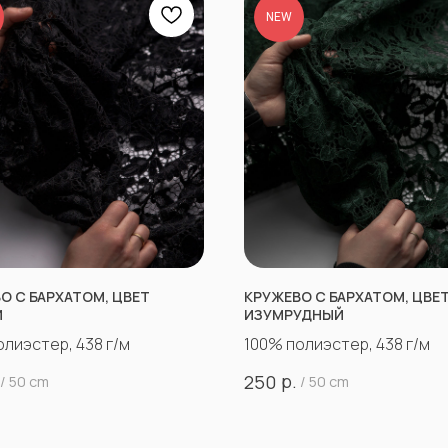
NEW
О С БАРХАТОМ, ЦВЕТ
КРУЖЕВО С БАРХАТОМ, ЦВЕ
Й
ИЗУМРУДНЫЙ
олиэстер, 438 г/м
100% полиэстер, 438 г/м
р.
250
/
50 cm
/
50 cm