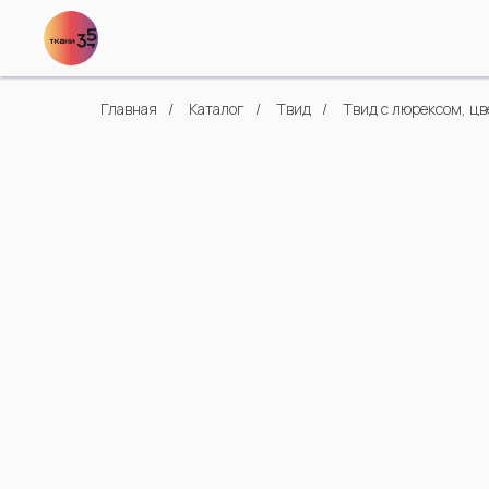
Главная
/
Каталог
/
Твид
/
Твид с люрексом, цв