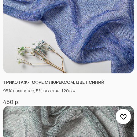
КОНТАКТЫ
ТРИКОТАЖ-ГОФРЕ С ЛЮРЕКСОМ, ЦВЕТ СИНИЙ
95% полиэстер, 5% эластан, 120г/м
р.
450
АДРЕСА МАГАЗИНОВ
Оптово-розничные точки продаж:
Г. Пятигорк, розничная точка на рынке
«Людмила», ул. Садовая 210, павильоны
34−37.