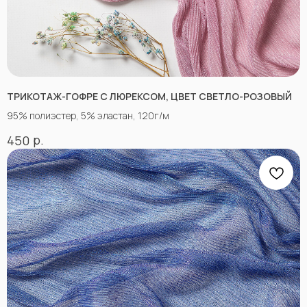
НЕ НАШЛИ НУЖНУЮ
ТКАНЬ? ОСТАЛИСЬ
ВОПРОСЫ?
Заполните форму, и наши менеджеры
помогут вам с выбором и ответят на все
ТРИКОТАЖ-ГОФРЕ С ЛЮРЕКСОМ, ЦВЕТ СВЕТЛО-РОЗОВЫЙ
вопросы.
95% полиэстер, 5% эластан, 120г/м
р.
450
+7
Отправить
Согласен с
Политикой конфиденциальности