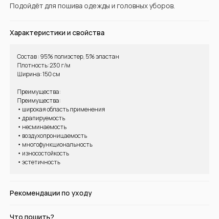
Подойдёт для пошива одежды и головных уборов.
Характеристики и свойства
Состав : 95% полиэстер, 5% эластан
Плотность: 230 г/м
Ширина: 150 см
ВАМ МОЖЕТ ПОНРАВИТЬСЯ
Преимущества:
Преимущества:
• широкая область применения
• драпируемость
• несминаемость
• воздухопроницаемость
• многофункциональность
• износостойкость
• эстетичность
Рекомендации по уходу
Что пошить?