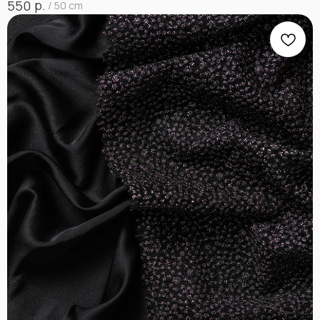
р.
550
/
50 cm