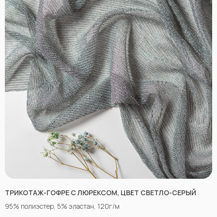
г.Пятигорск, рынок "Привокзальный",
Георгиевское шоссе 1км, оптовый склад
№9302
График работы и схема проезда
КАК СВЯЗАТЬСЯ
+7(918)873-53-45
Мария
+7(928)364-79-21
Александра
tkani357@yandex.ru
ТРИКОТАЖ-ГОФРЕ С ЛЮРЕКСОМ, ЦВЕТ СВЕТЛО-СЕРЫЙ
СОЦСЕТИ
95% полиэстер, 5% эластан, 120г/м