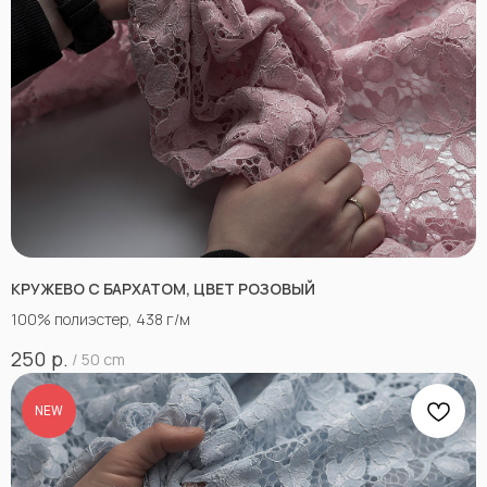
КРУЖЕВО С БАРХАТОМ, ЦВЕТ РОЗОВЫЙ
100% полиэстер, 438 г/м
р.
250
/
50 cm
NEW