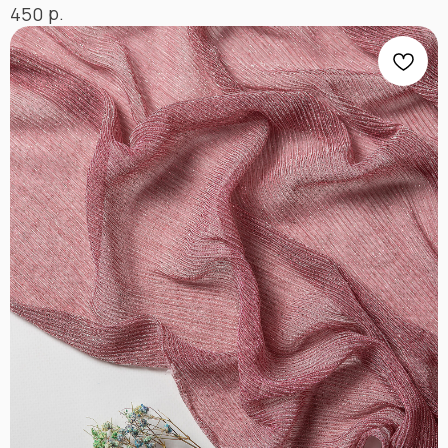
р.
450
ВКОНТАКТЕ
INSTAGRAM*
TIK TOK*
ОДНОКЛАССНИКИ
YOU TUBE