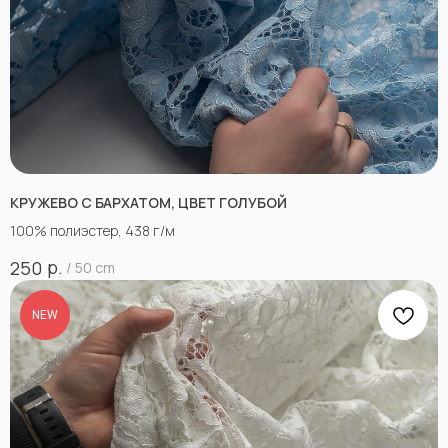
КРУЖЕВО С БАРХАТОМ, ЦВЕТ ГОЛУБОЙ
100% полиэстер, 438 г/м
р.
250
/
50 cm
NEW