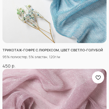
Ткани для нарядной одежды
ИНФОРМАЦИЯ
Оплата
Доставка
Возврат
Оптовым покупателям
Вопросы-ответы
Блог
ТРИКОТАЖ-ГОФРЕ С ЛЮРЕКСОМ, ЦВЕТ СВЕТЛО-ГОЛУБОЙ
Контакты
95% полиэстер, 5% эластан, 120г/м
р.
450
ПРОЧЕЕ
Договор оферты
Политика
конфиденциальности
*принадлежат компании Meta,
признанной экстремистской
и запрещенной в РФ