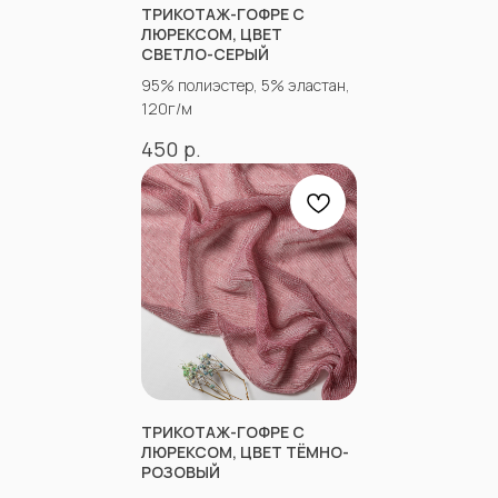
ТРИКОТАЖ-ГОФРЕ С
Оптово-розничные точки продаж:
ЛЮРЕКСОМ, ЦВЕТ
Г. Пятигорк, розничная точка на рынке
СВЕТЛО-СЕРЫЙ
«Людмила», ул. Садовая 210, павильоны
95% полиэстер, 5% эластан,
34−37.
120г/м
г.Пятигорск, рынок "Привокзальный",
Георгиевское шоссе 1км, оптовый склад
р.
450
№9302
График работы и схема проезда
КАК СВЯЗАТЬСЯ
+7(918)873-53-45
Мария
+7(928)364-79-21
Александра
tkani357@yandex.ru
ТРИКОТАЖ-ГОФРЕ С
ЛЮРЕКСОМ, ЦВЕТ ТЁМНО-
РОЗОВЫЙ