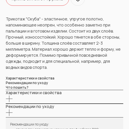
Трикотаж "Скуба" - эластичное, упругое полотно,
напоминающее неопрен, что особенно заметно при
пальпации и в готовом изделии. Состоит из двух слоёв.
Прочный, износостойкий. Хорошо тянется в обе стороны,
больше в ширину. Толщина слоёв составляет 2-3
миллиметра. Материал хорошо держит тепло и форму, не
деформируется. Помимо привычной повседневной
одежды, подходит и для специальной, например, для
водных видов спорта.
Характеристики и свойства
Рекомендации по уходу
Что пошить?
Характеристики и свойства
Рекомендации по уходу
ВАМ МОЖЕТ ПОНРАВИТЬСЯ
Рекомендации по уходу: