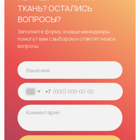
*принадлежат компании Meta,
признанной экстремистской
и запрещенной в РФ