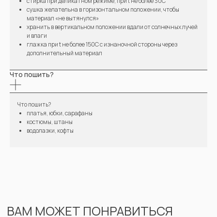
стирка при деликатном режиме, при t не более 30С
сушка желательна в горизонтальном положении, чтобы
материал «не вытянулся»
хранить в вертикальном положении вдали от солнечных лучей
и влаги
глажка при t не более 150С с изнаночной стороны через
дополнительный материал
Что пошить?
Что пошить?
платья, юбки, сарафаны
костюмы, штаны
водолазки, кофты