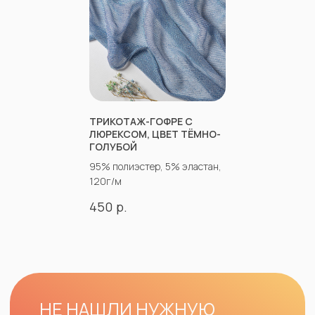
Ткани для верхней одежды
Ткани для летней одежды
Ткани для спортивной одежды
Ткани для мусульманской одежды
Ткани для нарядной одежды
ИНФОРМАЦИЯ
ТРИКОТАЖ-ГОФРЕ С
Оплата
ЛЮРЕКСОМ, ЦВЕТ ТЁМНО-
Доставка
ГОЛУБОЙ
Возврат
95% полиэстер, 5% эластан,
Оптовым покупателям
120г/м
Вопросы-ответы
р.
Блог
450
Контакты
ПРОЧЕЕ
Договор оферты
Политика
конфиденциальности