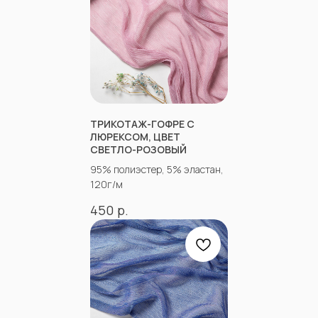
НЕ НАШЛИ НУЖНУЮ
ТКАНЬ? ОСТАЛИСЬ
ВОПРОСЫ?
ТРИКОТАЖ-ГОФРЕ С
ЛЮРЕКСОМ, ЦВЕТ
Заполните форму, и наши менеджеры
СВЕТЛО-РОЗОВЫЙ
помогут вам с выбором и ответят на все
вопросы.
95% полиэстер, 5% эластан,
120г/м
р.
450
+7