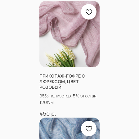
«Ткани 3.5.7»
Оптово-розничный
магазин тканей
@ 2026
ИП Вакульчик Мария Олеговна
ОГРН 322265100088534
ИНН 262609965884
ТРИКОТАЖ-ГОФРЕ С
ЛЮРЕКСОМ, ЦВЕТ
*
РОЗОВЫЙ
95% полиэстер, 5% эластан,
120г/м
КАТАЛОГ
Полный каталог тканей
р.
450
Новинки
Распродажа
Ткани для детей