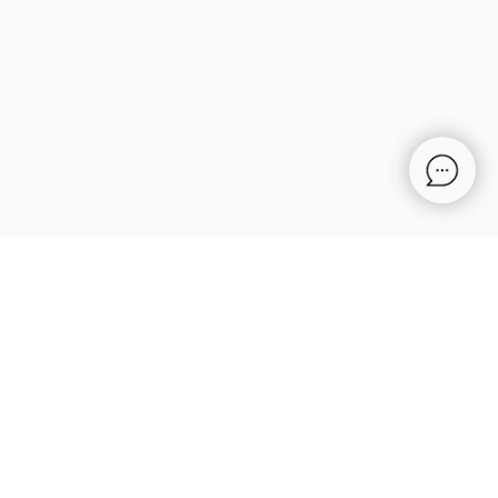
Ткани для летней одежды
Ткани для спортивной одежды
Ткани для мусульманской одежды
Ткани для нарядной одежды
ИНФОРМАЦИЯ
Оплата
Доставка
Возврат
Оптовым покупателям
Вопросы-ответы
Блог
Контакты
ПРОЧЕЕ
Договор оферты
Политика
конфиденциальности