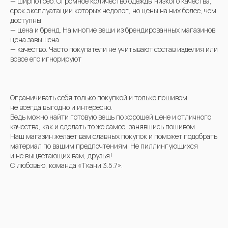
— ширпотреб. Огромное количество одежды низкого качества,
срок эксплуатации которых недолог, но цены на них более, чем
доступны
— цена и бренд. На многие вещи из брендированных магазинов
цена завышена
— качество. Часто покупатели не учитывают состав изделия или
вовсе его игнорируют
Ограничивать себя только покупкой и только пошивом
не всегда выгодно и интересно.
Ведь можно найти готовую вещь по хорошей цене и отличного
качества, как и сделать то же самое, занявшись пошивом.
Наш магазин желает вам славных покупок и поможет подобрать
материал по вашим предпочтениям. Не пиллингующихся
и не выцветающих вам, друзья!
С любовью, команда «Ткани 3.5.7».
2024-04-13 15:19
ДЛЯ ГЛАВНОЙ