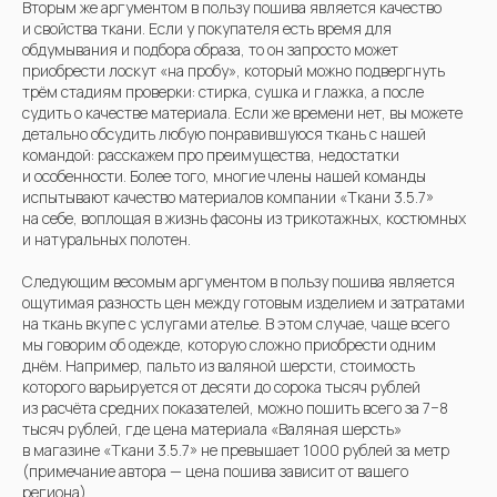
Вторым же аргументом в пользу пошива является качество
и свойства ткани. Если у покупателя есть время для
обдумывания и подбора образа, то он запросто может
приобрести лоскут «на пробу», который можно подвергнуть
трём стадиям проверки: стирка, сушка и глажка, а после
судить о качестве материала. Если же времени нет, вы можете
детально обсудить любую понравившуюся ткань с нашей
командой: расскажем про преимущества, недостатки
и особенности. Более того, многие члены нашей команды
испытывают качество материалов компании «Ткани 3.5.7»
на себе, воплощая в жизнь фасоны из трикотажных, костюмных
и натуральных полотен.
Следующим весомым аргументом в пользу пошива является
ощутимая разность цен между готовым изделием и затратами
на ткань вкупе с услугами ателье. В этом случае, чаще всего
мы говорим об одежде, которую сложно приобрести одним
днём. Например, пальто из валяной шерсти, стоимость
которого варьируется от десяти до сорока тысяч рублей
из расчёта средних показателей, можно пошить всего за 7−8
тысяч рублей, где цена материала «Валяная шерсть»
в магазине «Ткани 3.5.7» не превышает 1000 рублей за метр
(примечание автора — цена пошива зависит от вашего
региона).