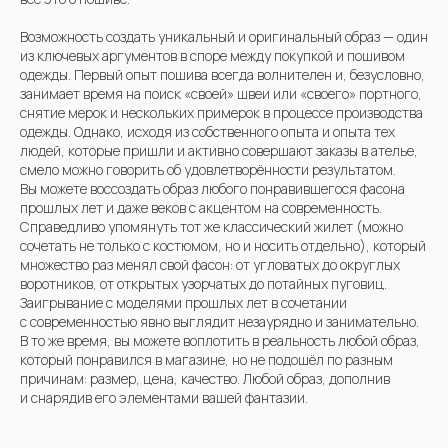
Возможность создать уникальный и оригинальный образ — один
из ключевых аргументов в споре между покупкой и пошивом
одежды. Первый опыт пошива всегда волнителен и, безусловно,
занимает время на поиск «своей» швеи или «своего» портного,
снятие мерок и нескольких примерок в процессе производства
одежды. Однако, исходя из собственного опыта и опыта тех
людей, которые пришли и активно совершают заказы в ателье,
смело можно говорить об удовлетворённости результатом.
Вы можете воссоздать образ любого понравившегося фасона
прошлых лет и даже веков с акцентом на современность.
Справедливо упомянуть тот же классический жилет (можно
сочетать не только с костюмом, но и носить отдельно), который
множество раз менял свой фасон: от угловатых до округлых
воротников, от открытых узорчатых до потайных пуговиц.
Заигрывание с моделями прошлых лет в сочетании
с современностью явно выглядит незаурядно и занимательно.
В то же время, вы можете воплотить в реальность любой образ,
который понравился в магазине, но не подошёл по разным
причинам: размер, цена, качество. Любой образ, дополнив
и снарядив его элементами вашей фантазии.