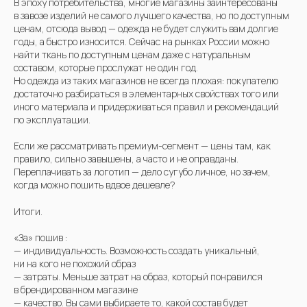
В эпоху потребительства, многие магазины заинтересованы
в завозе изделий не самого лучшего качества, но по доступным
ценам, отсюда вывод — одежда не будет служить вам долгие
годы, а быстро износится. Сейчас на рынках России можно
найти ткань по доступным ценам даже с натуральным
составом, которые прослужат не один год.
Но одежда из таких магазинов не всегда плохая: покупателю
достаточно разбираться в элементарных свойствах того или
иного материала и придерживаться правил и рекомендаций
по эксплуатации.
Если же рассматривать премиум-сегмент — цены там, как
правило, сильно завышены, а часто и не оправданы.
Переплачивать за логотип — дело сугубо личное, но зачем,
когда можно пошить вдвое дешевле?
Итоги.
«За» пошив :
— индивидуальность. Возможность создать уникальный,
ни на кого не похожий образ
— затраты. Меньше затрат на образ, который понравился
в брендированном магазине
— качество. Вы сами выбираете то, какой состав будет