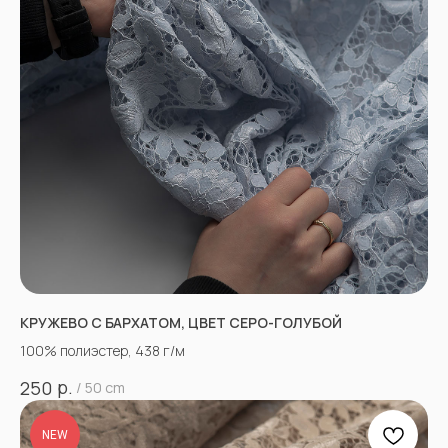
КРУЖЕВО С БАРХАТОМ, ЦВЕТ СЕРО-ГОЛУБОЙ
100% полиэстер, 438 г/м
р.
250
/
50 cm
NEW