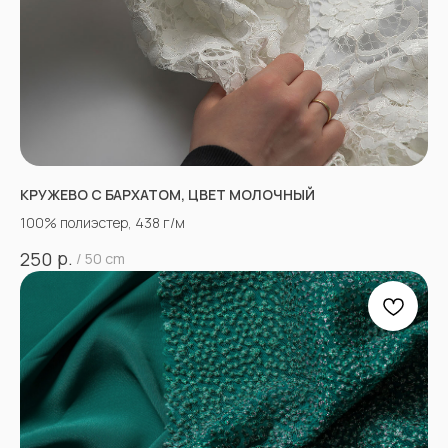
КРУЖЕВО С БАРХАТОМ, ЦВЕТ МОЛОЧНЫЙ
100% полиэстер, 438 г/м
р.
250
/
50 cm