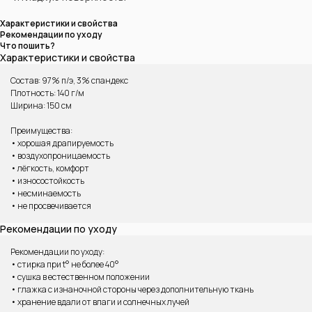
Характеристики и свойства
Рекомендации по уходу
Что пошить?
Характеристики и свойства
Состав: 97% п/э, 3% спандекс
Плотность: 140 г/м
Ширина: 150 см
Преимущества:
• хорошая драпируемость
• воздухопроницаемость
• лёгкость, комфорт
• износостойкость
ВАМ МОЖЕТ ПОНРАВИТЬСЯ
• несминаемость
• не просвечивается
Рекомендации по уходу
Рекомендации по уходу:
• стирка при t° не более 40°
• сушка в естественном положении
• глажка с изнаночной стороны через дополнительную ткань
• хранение вдали от влаги и солнечных лучей