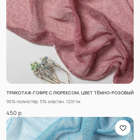
«Ткани 3.5.7»
ТРИКОТАЖ-ГОФРЕ С ЛЮРЕКСОМ, ЦВЕТ ТЁМНО-РОЗОВЫЙ
Оптово-розничный
магазин тканей
95% полиэстер, 5% эластан, 120г/м
@ 2026
р.
450
ИП Вакульчик Мария Олеговна
ОГРН 322265100088534
ИНН 262609965884
*