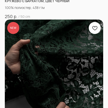
КРУЖЕВО С БАРХАТОМ, ЦВЕТ ЧЁРНЫЙ
100% полиэстер, 438 г/м
р.
250
/
50 cm
NEW