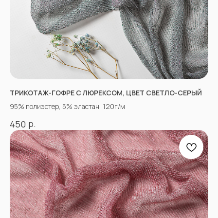
+7(918)873-53-45
Мария
+7(928)364-79-21
Александра
tkani357@yandex.ru
ТРИКОТАЖ-ГОФРЕ С ЛЮРЕКСОМ, ЦВЕТ СВЕТЛО-СЕРЫЙ
95% полиэстер, 5% эластан, 120г/м
СОЦСЕТИ
р.
450
ВКОНТАКТЕ
INSTAGRAM*
TIK TOK*
ОДНОКЛАССНИКИ
YOU TUBE