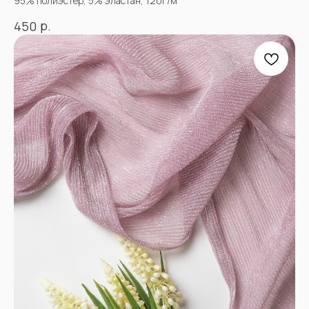
95% полиэстер, 5% эластан, 120г/м
Блог
Контакты
р.
450
ПРОЧЕЕ
Договор оферты
Политика
конфиденциальности
*принадлежат компании Meta,
признанной экстремистской
и запрещенной в РФ