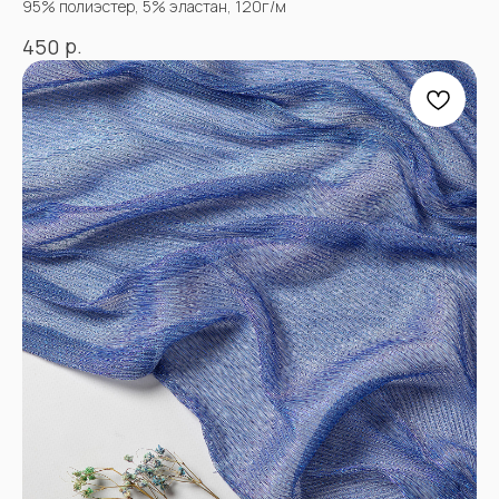
95% полиэстер, 5% эластан, 120г/м
р.
450
+7
Отправить
Согласен с
Политикой конфиденциальности