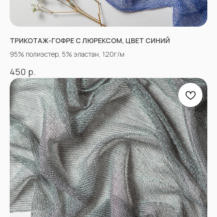
КОНТАКТЫ
ТРИКОТАЖ-ГОФРЕ С ЛЮРЕКСОМ, ЦВЕТ СИНИЙ
95% полиэстер, 5% эластан, 120г/м
АДРЕСА МАГАЗИНОВ
р.
450
Оптово-розничные точки продаж:
Г. Пятигорк, розничная точка на рынке
«Людмила», ул. Садовая 210, павильоны
34−37.
г.Пятигорск, рынок "Привокзальный",
Георгиевское шоссе 1км, оптовый склад
№9302
График работы и схема проезда
КАК СВЯЗАТЬСЯ