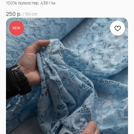
100% полиэстер, 438 г/м
р.
250
/
50 cm
NEW