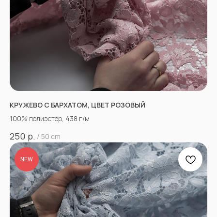
КРУЖЕВО С БАРХАТОМ, ЦВЕТ РОЗОВЫЙ
100% полиэстер, 438 г/м
р.
250
/
50 cm
NEW