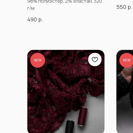
98% полиэстер, 2% эластан, 320
р.
550
г/м
р.
490
NEW
NEW