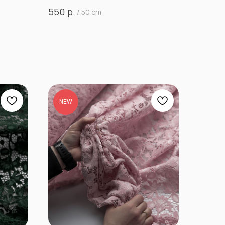
р.
550
/
50 cm
NEW