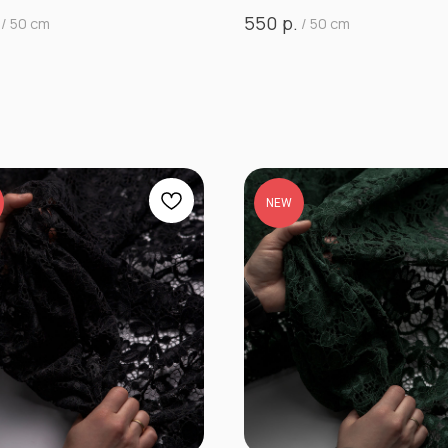
р.
550
/
50 cm
/
50 cm
NEW