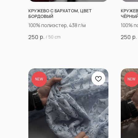
КРУЖЕВО С БАРХАТОМ, ЦВЕТ
КРУЖЕВ
БОРДОВЫЙ
ЧЁРНЫ
100% полиэстер, 438 г/м
100% п
р.
р.
250
250
/
50 cm
NEW
NEW