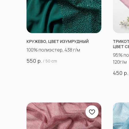
КРУЖЕВО, ЦВЕТ ИЗУМРУДНЫЙ
ТРИКОТ
ЦВЕТ С
100% полиэстер, 438 г/м
95% по
р.
550
/
50 cm
120г/м
р.
450