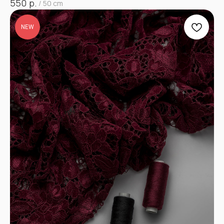
р.
550
/
50 cm
NEW