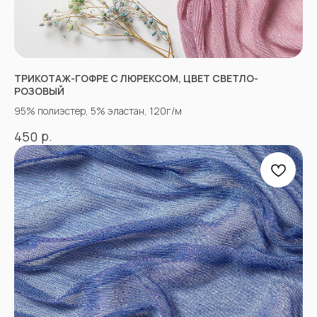
НЕ НАШЛИ НУЖНУЮ
ТКАНЬ? ОСТАЛИСЬ
ТРИКОТАЖ-ГОФРЕ С ЛЮРЕКСОМ, ЦВЕТ СВЕТЛО-
ВОПРОСЫ?
РОЗОВЫЙ
Заполните форму, и наши менеджеры
95% полиэстер, 5% эластан, 120г/м
помогут вам с выбором и ответят на все
вопросы.
р.
450
+7
Отправить