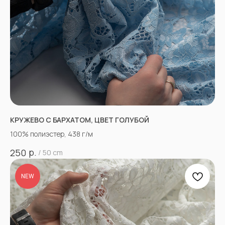
КРУЖЕВО С БАРХАТОМ, ЦВЕТ ГОЛУБОЙ
100% полиэстер, 438 г/м
р.
250
/
50 cm
NEW