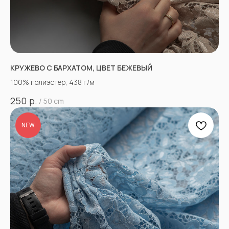
КРУЖЕВО С БАРХАТОМ, ЦВЕТ БЕЖЕВЫЙ
100% полиэстер, 438 г/м
р.
250
/
50 cm
NEW