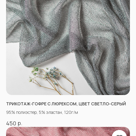
«Людмила», ул. Садовая 210, павильоны
34−37.
г.Пятигорск, рынок "Привокзальный",
Георгиевское шоссе 1км, оптовый склад
№9302
График работы и схема проезда
КАК СВЯЗАТЬСЯ
+7(918)873-53-45
Мария
+7(928)364-79-21
Александра
tkani357@yandex.ru
ТРИКОТАЖ-ГОФРЕ С ЛЮРЕКСОМ, ЦВЕТ СВЕТЛО-СЕРЫЙ
95% полиэстер, 5% эластан, 120г/м
р.
450