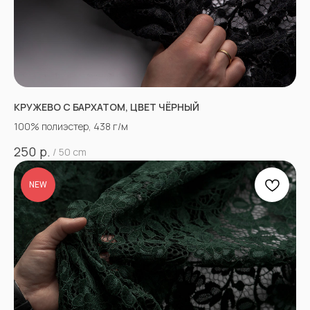
КРУЖЕВО С БАРХАТОМ, ЦВЕТ ЧЁРНЫЙ
100% полиэстер, 438 г/м
р.
250
/
50 cm
NEW