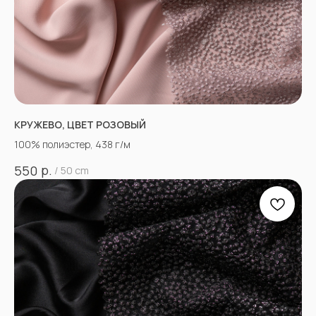
КРУЖЕВО, ЦВЕТ РОЗОВЫЙ
100% полиэстер, 438 г/м
р.
550
/
50 cm