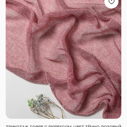
СОЦСЕТИ
ВКОНТАКТЕ
INSTAGRAM*
TIK TOK*
ОДНОКЛАССНИКИ
YOU TUBE
ТРИКОТАЖ-ГОФРЕ С ЛЮРЕКСОМ, ЦВЕТ ТЁМНО-РОЗОВЫЙ