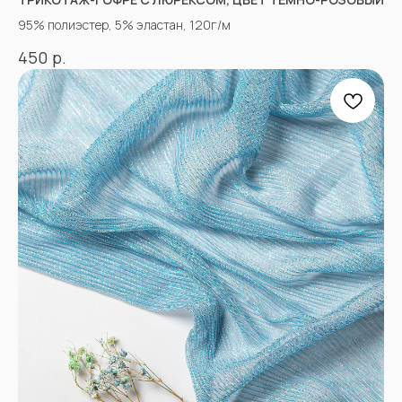
95% полиэстер, 5% эластан, 120г/м
р.
450
«Ткани 3.5.7»
Оптово-розничный
магазин тканей
@ 2026
ИП Вакульчик Мария Олеговна
ОГРН 322265100088534
ИНН 262609965884
*
КАТАЛОГ
Полный каталог тканей
Новинки
Распродажа
Ткани для детей
Ткани для верхней одежды
Ткани для летней одежды