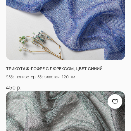
Согласен с
Политикой конфиденциальности
ТРИКОТАЖ-ГОФРЕ С ЛЮРЕКСОМ, ЦВЕТ СИНИЙ
95% полиэстер, 5% эластан, 120г/м
р.
КОНТАКТЫ
450
АДРЕСА МАГАЗИНОВ
Оптово-розничные точки продаж:
Г. Пятигорк, розничная точка на рынке