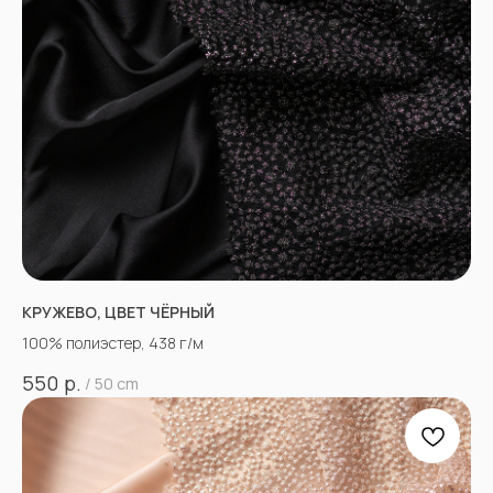
КРУЖЕВО, ЦВЕТ ЧЁРНЫЙ
100% полиэстер, 438 г/м
р.
550
/
50 cm