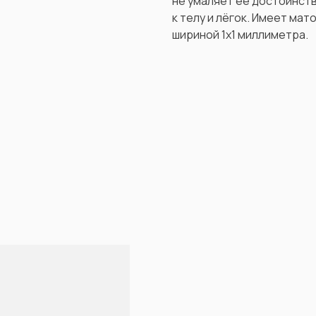
не умаляет её достоинств
к телу и лёгок. Имеет ма
шириной 1х1 миллиметра.