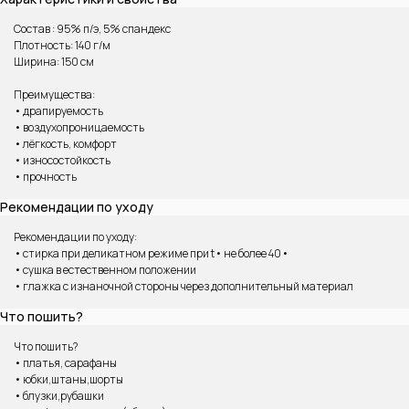
Состав : 95% п/э, 5% спандекс
Плотность: 140 г/м
Ширина: 150 см
Преимущества:
• драпируемость
• воздухопроницаемость
• лёгкость, комфорт
• износостойкость
• прочность
ВАМ МОЖЕТ ПОНРАВИТЬСЯ
Рекомендации по уходу
Рекомендации по уходу:
• стирка при деликатном режиме при t• не более 40•
• сушка в естественном положении
• глажка с изнаночной стороны через дополнительный материал
Что пошить?
Что пошить?
• платья, сарафаны
• юбки,штаны,шорты
• блузки,рубашки