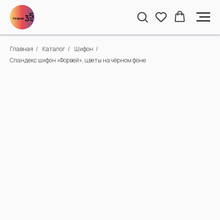
Главная
/
Каталог
/
Шифон
/
Спандекс шифон «Форвей», цветы на чёрном фоне