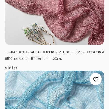
ТРИКОТАЖ-ГОФРЕ С ЛЮРЕКСОМ, ЦВЕТ ТЁМНО-РОЗОВЫЙ
«Ткани 3.5.7»
95% полиэстер, 5% эластан, 120г/м
Оптово-розничный
магазин тканей
р.
450
@ 2026
ИП Вакульчик Мария Олеговна
ОГРН 322265100088534
ИНН 262609965884
*
КАТАЛОГ