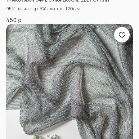
КОНТАКТЫ
95% полиэстер, 5% эластан, 120г/м
р.
450
АДРЕСА МАГАЗИНОВ
Оптово-розничные точки продаж:
Г. Пятигорк, розничная точка на рынке
«Людмила», ул. Садовая 210, павильоны
34−37.
г.Пятигорск, рынок "Привокзальный",
Георгиевское шоссе 1км, оптовый склад
№9302
График работы и схема проезда
КАК СВЯЗАТЬСЯ
+7(918)873-53-45
Мария
+7(928)364-79-21
Александра