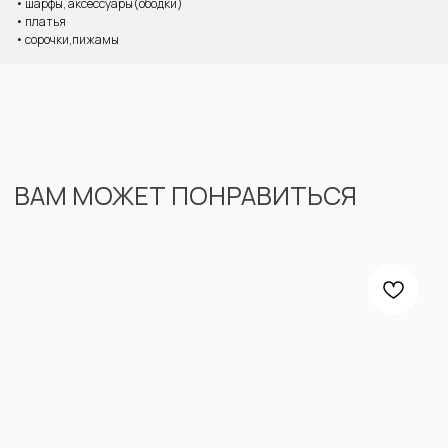
• шарфы, аксессуары(ободки)
• платья
• сорочки,пижамы