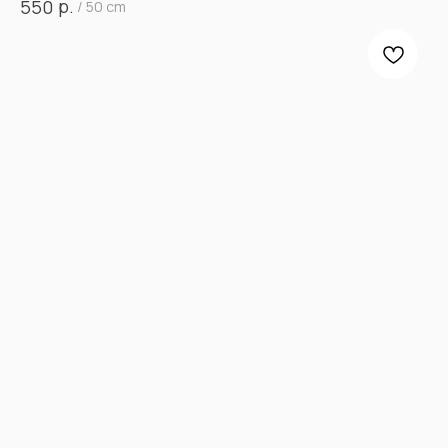
р.
550
/
50 cm