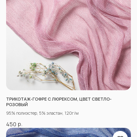
НЕ НАШЛИ НУЖНУЮ
ТКАНЬ? ОСТАЛИСЬ
ВОПРОСЫ?
Заполните форму, и наши менеджеры
помогут вам с выбором и ответят на все
ТРИКОТАЖ-ГОФРЕ С ЛЮРЕКСОМ, ЦВЕТ СВЕТЛО-
вопросы.
РОЗОВЫЙ
95% полиэстер, 5% эластан, 120г/м
р.
450
+7