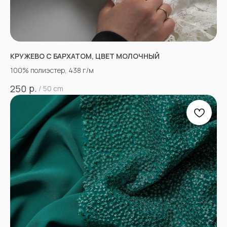
КРУЖЕВО С БАРХАТОМ, ЦВЕТ МОЛОЧНЫЙ
100% полиэстер, 438 г/м
р.
250
/
50 cm