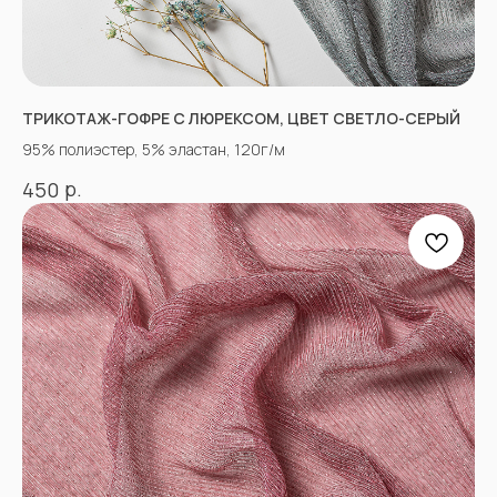
tkani357@yandex.ru
ТРИКОТАЖ-ГОФРЕ С ЛЮРЕКСОМ, ЦВЕТ СВЕТЛО-СЕРЫЙ
95% полиэстер, 5% эластан, 120г/м
СОЦСЕТИ
р.
450
ВКОНТАКТЕ
INSTAGRAM*
TIK TOK*
ОДНОКЛАССНИКИ
YOU TUBE