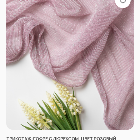
ПРОЧЕЕ
Договор оферты
Политика
конфиденциальности
*принадлежат компании Meta,
признанной экстремистской
и запрещенной в РФ
ТРИКОТАЖ-ГОФРЕ С ЛЮРЕКСОМ, ЦВЕТ РОЗОВЫЙ