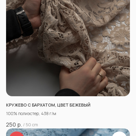
КРУЖЕВО С БАРХАТОМ, ЦВЕТ БЕЖЕВЫЙ
100% полиэстер, 438 г/м
р.
250
/
50 cm