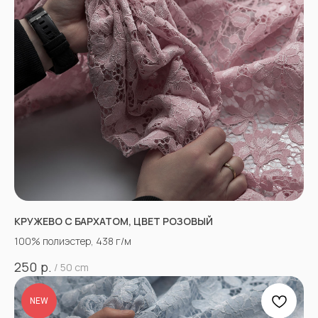
КРУЖЕВО С БАРХАТОМ, ЦВЕТ РОЗОВЫЙ
100% полиэстер, 438 г/м
р.
250
/
50 cm
NEW