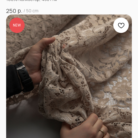
р.
250
/
50 cm
NEW