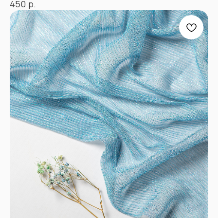
р.
450
«Ткани 3.5.7»
Оптово-розничный
магазин тканей
@ 2026
ИП Вакульчик Мария Олеговна
ОГРН 322265100088534
ИНН 262609965884
*
КАТАЛОГ
Полный каталог тканей
Новинки
Распродажа
Ткани для детей
Ткани для верхней одежды
Ткани для летней одежды
Ткани для спортивной одежды
Ткани для мусульманской одежды