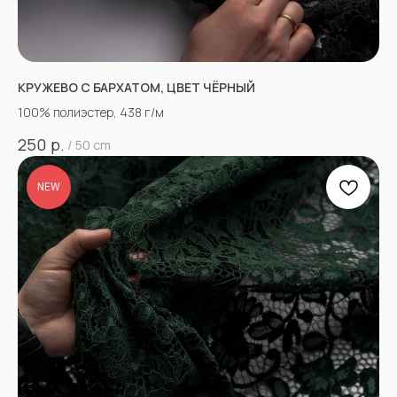
КРУЖЕВО С БАРХАТОМ, ЦВЕТ ЧЁРНЫЙ
100% полиэстер, 438 г/м
р.
250
/
50 cm
NEW