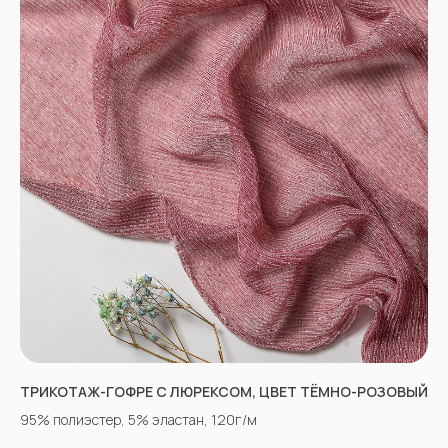
ВКОНТАКТЕ
INSTAGRAM*
TIK TOK*
ОДНОКЛАССНИКИ
YOU TUBE
ТРИКОТАЖ-ГОФРЕ С ЛЮРЕКСОМ, ЦВЕТ ТЁМНО-РОЗОВЫЙ
95% полиэстер, 5% эластан, 120г/м