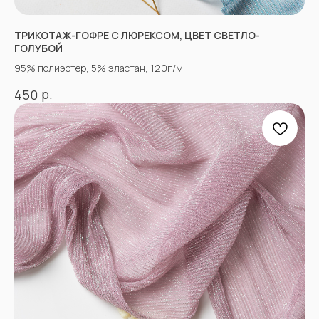
Ткани для нарядной одежды
ТРИКОТАЖ-ГОФРЕ С ЛЮРЕКСОМ, ЦВЕТ СВЕТЛО-
ИНФОРМАЦИЯ
ГОЛУБОЙ
Оплата
95% полиэстер, 5% эластан, 120г/м
Доставка
Возврат
р.
450
Оптовым покупателям
Вопросы-ответы
Блог
Контакты
ПРОЧЕЕ
Договор оферты
Политика
конфиденциальности
*принадлежат компании Meta,
признанной экстремистской
и запрещенной в РФ