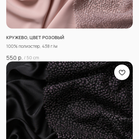
КРУЖЕВО, ЦВЕТ РОЗОВЫЙ
100% полиэстер, 438 г/м
р.
550
/
50 cm