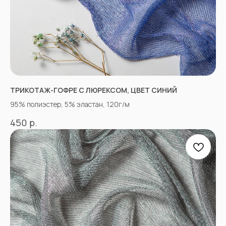
ТРИКОТАЖ-ГОФРЕ С ЛЮРЕКСОМ, ЦВЕТ СИНИЙ
95% полиэстер, 5% эластан, 120г/м
р.
450
КОНТАКТЫ
АДРЕСА МАГАЗИНОВ
Оптово-розничные точки продаж:
Г. Пятигорк, розничная точка на рынке
«Людмила», ул. Садовая 210, павильоны
34−37.