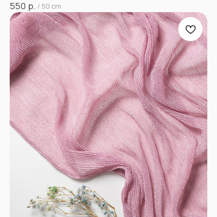
р.
550
/
50 cm