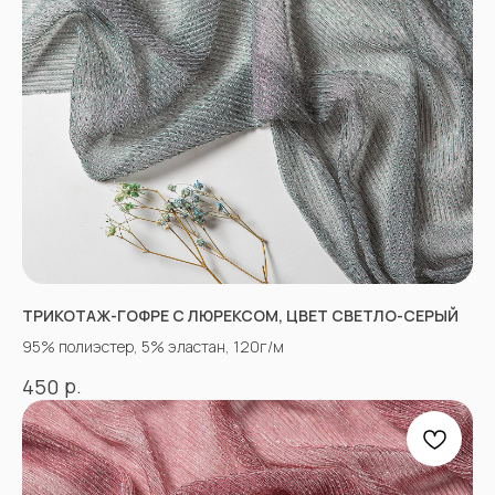
г.Пятигорск, рынок "Привокзальный",
Георгиевское шоссе 1км, оптовый склад
№9302
График работы и схема проезда
КАК СВЯЗАТЬСЯ
+7(918)873-53-45
Мария
+7(928)364-79-21
Александра
ТРИКОТАЖ-ГОФРЕ С ЛЮРЕКСОМ, ЦВЕТ СВЕТЛО-СЕРЫЙ
tkani357@yandex.ru
95% полиэстер, 5% эластан, 120г/м
р.
450
СОЦСЕТИ