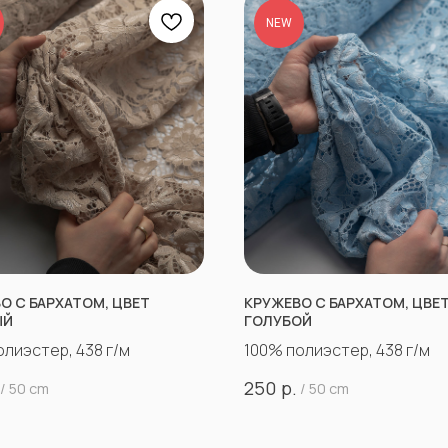
NEW
О С БАРХАТОМ, ЦВЕТ
КРУЖЕВО С БАРХАТОМ, ЦВЕ
ЫЙ
ГОЛУБОЙ
олиэстер, 438 г/м
100% полиэстер, 438 г/м
р.
250
/
50 cm
/
50 cm