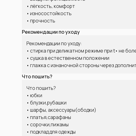
• лёгкость, комфорт
• износостойкость
• прочность
Рекомендации по уходу
Рекомендации по уходу:
• стирка при деликатном режиме при t• не бол
• сушка в естественном положении
• глажка с изнаночной стороны через дополн
Что пошить?
Что пошить?
• юбки
• блузки,рубашки
• шарфы, аксессуары(ободки)
• платья,сарафаны
• сорочки,пижамы
• подклад для одежды