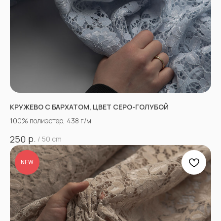
КРУЖЕВО С БАРХАТОМ, ЦВЕТ СЕРО-ГОЛУБОЙ
100% полиэстер, 438 г/м
р.
250
/
50 cm
NEW