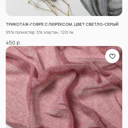
tkani357@yandex.ru
ТРИКОТАЖ-ГОФРЕ С ЛЮРЕКСОМ, ЦВЕТ СВЕТЛО-СЕРЫЙ
95% полиэстер, 5% эластан, 120г/м
р.
450
СОЦСЕТИ
ВКОНТАКТЕ
INSTAGRAM*
TIK TOK*
ОДНОКЛАССНИКИ
YOU TUBE