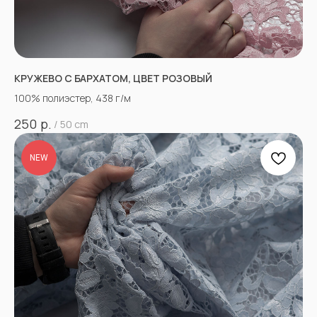
КРУЖЕВО С БАРХАТОМ, ЦВЕТ РОЗОВЫЙ
100% полиэстер, 438 г/м
р.
250
/
50 cm
NEW