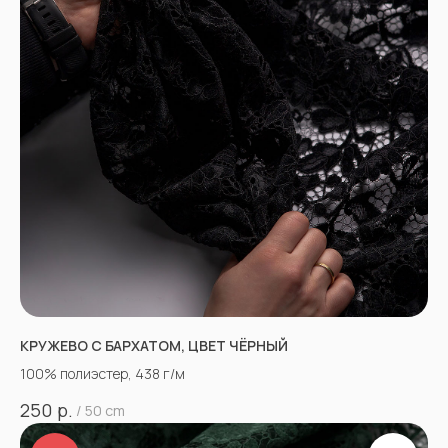
КРУЖЕВО С БАРХАТОМ, ЦВЕТ ЧЁРНЫЙ
100% полиэстер, 438 г/м
р.
250
/
50 cm