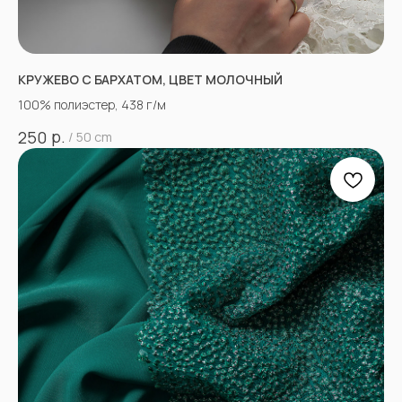
КРУЖЕВО С БАРХАТОМ, ЦВЕТ МОЛОЧНЫЙ
100% полиэстер, 438 г/м
р.
250
/
50 cm