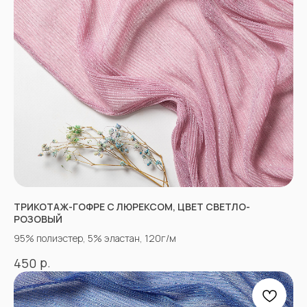
НЕ НАШЛИ НУЖНУЮ
ТКАНЬ? ОСТАЛИСЬ
ВОПРОСЫ?
Заполните форму, и наши менеджеры
ТРИКОТАЖ-ГОФРЕ С ЛЮРЕКСОМ, ЦВЕТ СВЕТЛО-
помогут вам с выбором и ответят на все
вопросы.
РОЗОВЫЙ
95% полиэстер, 5% эластан, 120г/м
р.
450
+7