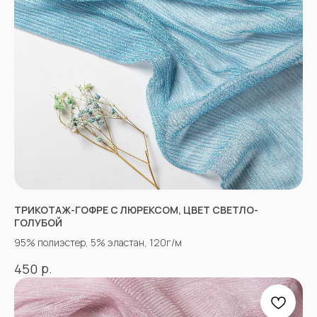
Новинки
Распродажа
Ткани для детей
Ткани для верхней одежды
Ткани для летней одежды
Ткани для спортивной одежды
Ткани для мусульманской одежды
Ткани для нарядной одежды
ИНФОРМАЦИЯ
Оплата
Доставка
ТРИКОТАЖ-ГОФРЕ С ЛЮРЕКСОМ, ЦВЕТ СВЕТЛО-
Возврат
ГОЛУБОЙ
Оптовым покупателям
95% полиэстер, 5% эластан, 120г/м
Вопросы-ответы
р.
Блог
450
Контакты
ПРОЧЕЕ