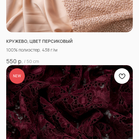
КРУЖЕВО, ЦВЕТ ПЕРСИКОВЫЙ
100% полиэстер, 438 г/м
р.
550
/
50 cm
NEW