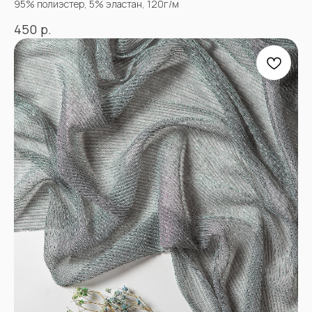
95% полиэстер, 5% эластан, 120г/м
р.
450
АДРЕСА МАГАЗИНОВ
Оптово-розничные точки продаж:
Г. Пятигорк, розничная точка на рынке
«Людмила», ул. Садовая 210, павильоны
34−37.
г.Пятигорск, рынок "Привокзальный",
Георгиевское шоссе 1км, оптовый склад
№9302
График работы и схема проезда
КАК СВЯЗАТЬСЯ
+7(918)873-53-45
Мария
+7(928)364-79-21
Александра