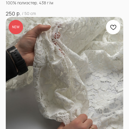
100% полиэстер, 438 г/м
р.
250
/
50 cm
NEW