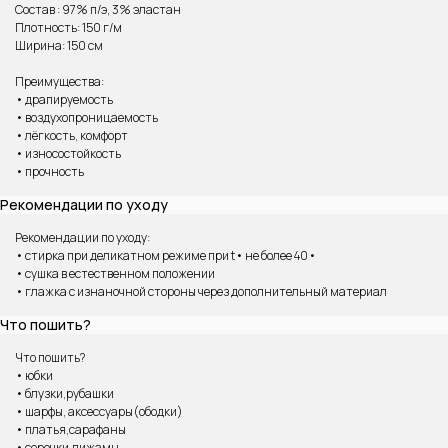
Состав : 97% п/э, 3% эластан
Плотность: 150 г/м
Ширина: 150 см
Преимущества:
• драпируемость
• воздухопроницаемость
• лёгкость, комфорт
• износостойкость
• прочность
ВАМ МОЖЕТ ПОНРАВИТЬСЯ
Рекомендации по уходу
Рекомендации по уходу:
• стирка при деликатном режиме при t• не более 40•
• сушка в естественном положении
• глажка с изнаночной стороны через дополнительный материал
Что пошить?
Что пошить?
• юбки
• блузки,рубашки
• шарфы, аксессуары(ободки)
• платья,сарафаны
• сорочки,пижамы