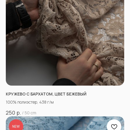
КРУЖЕВО С БАРХАТОМ, ЦВЕТ БЕЖЕВЫЙ
100% полиэстер, 438 г/м
р.
250
/
50 cm
NEW