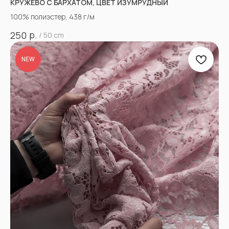
КРУЖЕВО С БАРХАТОМ, ЦВЕТ ИЗУМРУДНЫЙ
100% полиэстер, 438 г/м
р.
250
/
50 cm
NEW