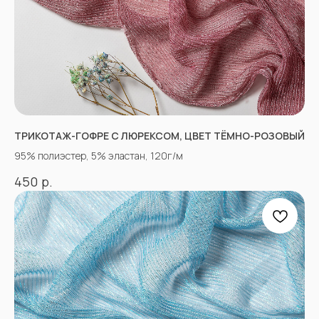
ТРИКОТАЖ-ГОФРЕ С ЛЮРЕКСОМ, ЦВЕТ ТЁМНО-РОЗОВЫЙ
«Ткани 3.5.7»
95% полиэстер, 5% эластан, 120г/м
Оптово-розничный
магазин тканей
р.
450
@ 2026
ИП Вакульчик Мария Олеговна
ОГРН 322265100088534
ИНН 262609965884
*
КАТАЛОГ
Полный каталог тканей