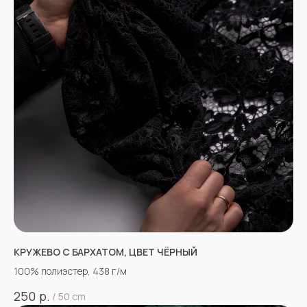
КРУЖЕВО С БАРХАТОМ, ЦВЕТ ЧЁРНЫЙ
100% полиэстер, 438 г/м
р.
250
/
50 cm