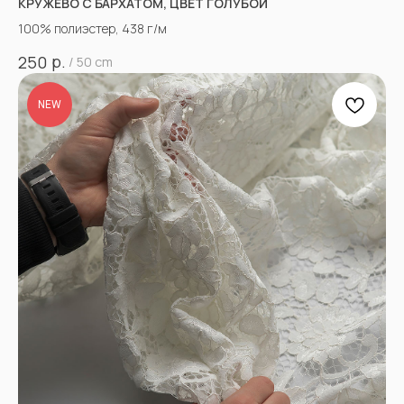
КРУЖЕВО С БАРХАТОМ, ЦВЕТ ГОЛУБОЙ
100% полиэстер, 438 г/м
р.
250
/
50 cm
NEW