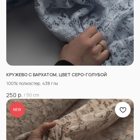
КРУЖЕВО С БАРХАТОМ, ЦВЕТ СЕРО-ГОЛУБОЙ
100% полиэстер, 438 г/м
р.
250
/
50 cm
NEW