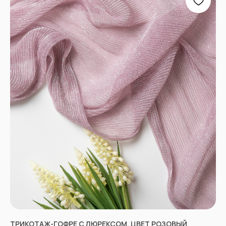
ПРОЧЕЕ
Договор оферты
Политика
конфиденциальности
*принадлежат компании Meta,
признанной экстремистской
и запрещенной в РФ
ТРИКОТАЖ-ГОФРЕ С ЛЮРЕКСОМ, ЦВЕТ РОЗОВЫЙ