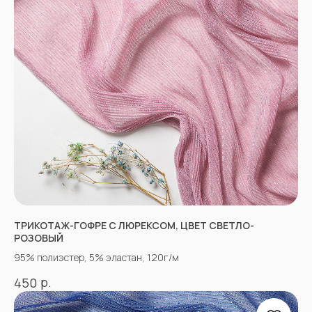
НЕ НАШЛИ НУЖНУЮ
ТКАНЬ? ОСТАЛИСЬ
ВОПРОСЫ?
Заполните форму, и наши менеджеры
помогут вам с выбором и ответят на все
ТРИКОТАЖ-ГОФРЕ С ЛЮРЕКСОМ, ЦВЕТ СВЕТЛО-
вопросы.
РОЗОВЫЙ
95% полиэстер, 5% эластан, 120г/м
р.
450
+7