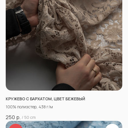
КРУЖЕВО С БАРХАТОМ, ЦВЕТ БЕЖЕВЫЙ
100% полиэстер, 438 г/м
р.
250
/
50 cm