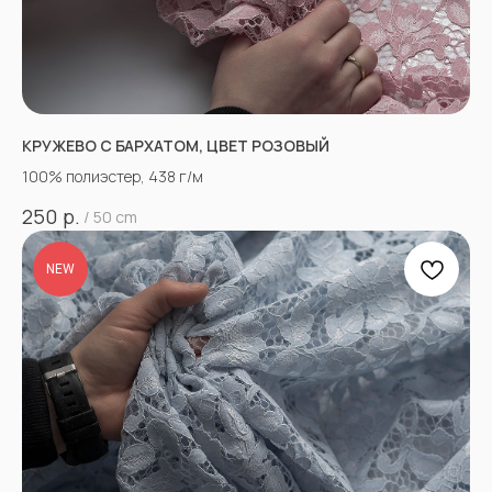
КРУЖЕВО С БАРХАТОМ, ЦВЕТ РОЗОВЫЙ
100% полиэстер, 438 г/м
р.
250
/
50 cm
NEW