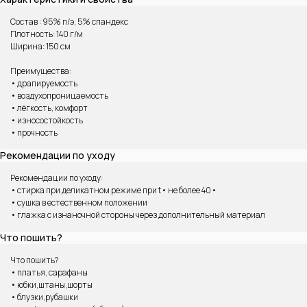
Состав : 95% п/э, 5% спандекс
Плотность: 140 г/м
Ширина: 150 см
Преимущества:
• драпируемость
• воздухопроницаемость
• лёгкость, комфорт
• износостойкость
• прочность
ВАМ МОЖЕТ ПОНРАВИТЬСЯ
Рекомендации по уходу
Рекомендации по уходу:
• стирка при деликатном режиме при t• не более 40•
• сушка в естественном положении
• глажка с изнаночной стороны через дополнительный материал
Что пошить?
Что пошить?
• платья, сарафаны
• юбки,штаны,шорты
• блузки,рубашки