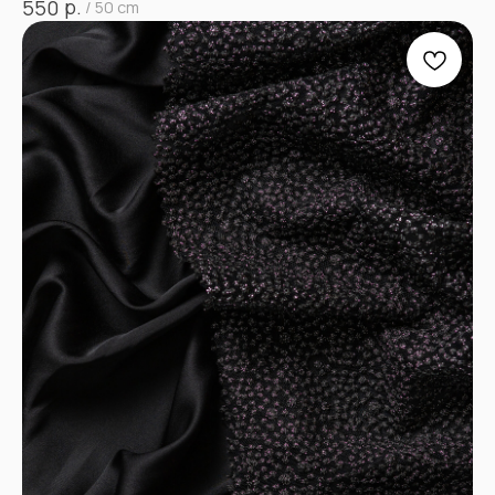
р.
550
/
50 cm