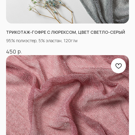
tkani357@yandex.ru
ТРИКОТАЖ-ГОФРЕ С ЛЮРЕКСОМ, ЦВЕТ СВЕТЛО-СЕРЫЙ
95% полиэстер, 5% эластан, 120г/м
СОЦСЕТИ
р.
450
ВКОНТАКТЕ
INSTAGRAM*
TIK TOK*
ОДНОКЛАССНИКИ
YOU TUBE