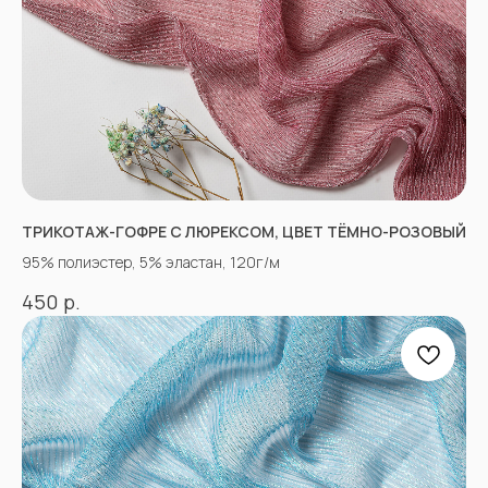
ТРИКОТАЖ-ГОФРЕ С ЛЮРЕКСОМ, ЦВЕТ ТЁМНО-РОЗОВЫЙ
«Ткани 3.5.7»
95% полиэстер, 5% эластан, 120г/м
Оптово-розничный
магазин тканей
р.
450
@ 2026
ИП Вакульчик Мария Олеговна
ОГРН 322265100088534
ИНН 262609965884
*
КАТАЛОГ