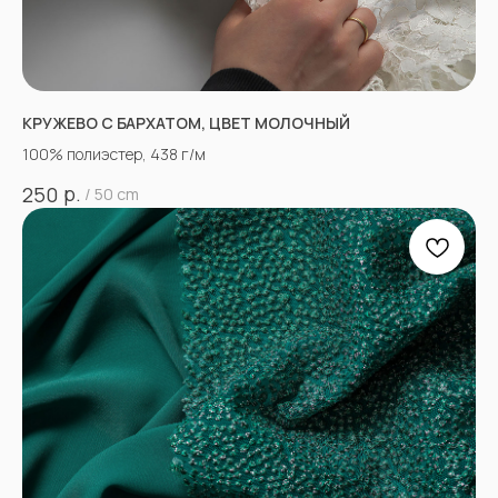
КРУЖЕВО С БАРХАТОМ, ЦВЕТ МОЛОЧНЫЙ
100% полиэстер, 438 г/м
р.
250
/
50 cm