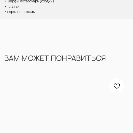
• шарфы, аксессуары(ободки)
• платья
• сорочки,пижамы