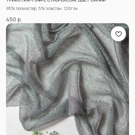
КОНТАКТЫ
95% полиэстер, 5% эластан, 120г/м
р.
450
АДРЕСА МАГАЗИНОВ
Оптово-розничные точки продаж:
Г. Пятигорк, розничная точка на рынке
«Людмила», ул. Садовая 210, павильоны
34−37.
г.Пятигорск, рынок "Привокзальный",
Георгиевское шоссе 1км, оптовый склад
№9302
График работы и схема проезда
КАК СВЯЗАТЬСЯ
+7(918)873-53-45
Мария
+7(928)364-79-21
Александра