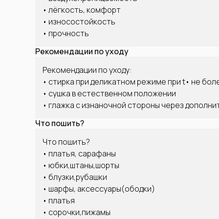
• лёгкость, комфорт
• износостойкость
• прочность
Рекомендации по уходу
Рекомендации по уходу:
• стирка при деликатном режиме при t• не бол
• сушка в естественном положении
• глажка с изнаночной стороны через дополн
Что пошить?
Что пошить?
• платья, сарафаны
• юбки,штаны,шорты
• блузки,рубашки
• шарфы, аксессуары(ободки)
• платья
• сорочки,пижамы