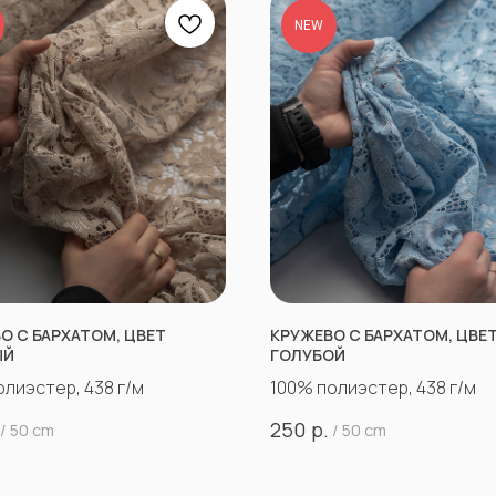
NEW
О С БАРХАТОМ, ЦВЕТ
КРУЖЕВО С БАРХАТОМ, ЦВЕ
ЫЙ
ГОЛУБОЙ
олиэстер, 438 г/м
100% полиэстер, 438 г/м
р.
250
/
50 cm
/
50 cm