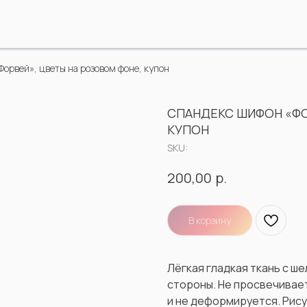
орвей», цветы на розовом фоне, купон
СПАНДЕКС ШИФОН «ФО
КУПОН
SKU:
р.
200,00
В корзину
Лёгкая гладкая ткань с ш
стороны. Не просвечивает
и не деформируется. Рису