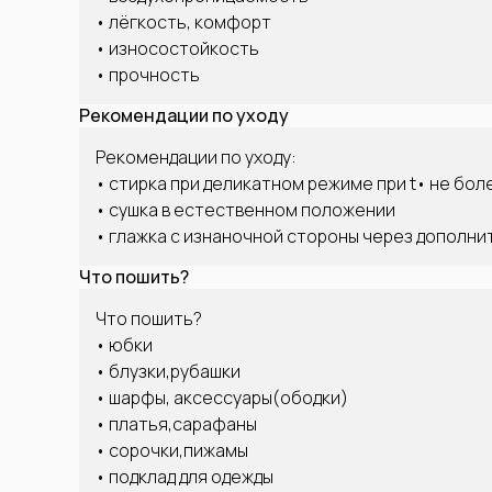
• лёгкость, комфорт
• износостойкость
• прочность
Рекомендации по уходу
Рекомендации по уходу:
• стирка при деликатном режиме при t• не бол
• сушка в естественном положении
• глажка с изнаночной стороны через дополн
Что пошить?
Что пошить?
• юбки
• блузки,рубашки
• шарфы, аксессуары(ободки)
• платья,сарафаны
• сорочки,пижамы
• подклад для одежды