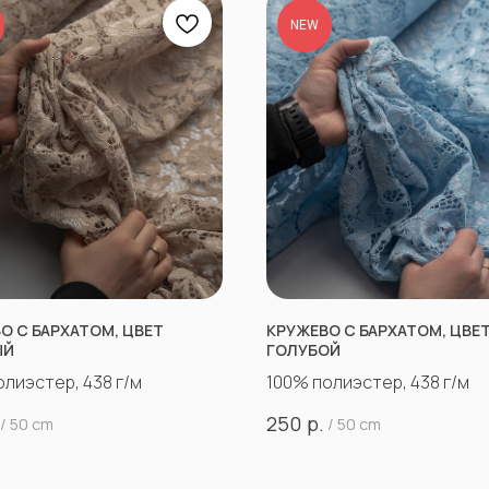
NEW
О С БАРХАТОМ, ЦВЕТ
КРУЖЕВО С БАРХАТОМ, ЦВЕ
ЫЙ
ГОЛУБОЙ
олиэстер, 438 г/м
100% полиэстер, 438 г/м
р.
250
/
50 cm
/
50 cm