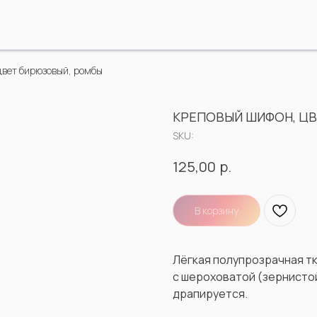
цвет бирюзовый, ромбы
КРЕПОВЫЙ ШИФОН, Ц
SKU:
р.
125,00
В корзину
Лёгкая полупрозрачная тк
с шероховатой (зернисто
драпируется.