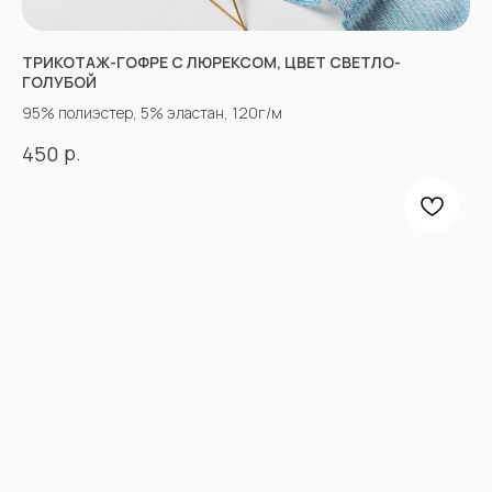
Ткани для нарядной одежды
ТРИКОТАЖ-ГОФРЕ С ЛЮРЕКСОМ, ЦВЕТ СВЕТЛО-
ИНФОРМАЦИЯ
ГОЛУБОЙ
Оплата
95% полиэстер, 5% эластан, 120г/м
Доставка
Возврат
р.
450
Оптовым покупателям
Вопросы-ответы
Блог
Контакты
ПРОЧЕЕ
Договор оферты
Политика
конфиденциальности
*принадлежат компании Meta,
признанной экстремистской
и запрещенной в РФ