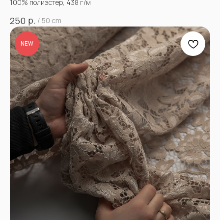
100% полиэстер, 438 г/м
р.
250
/
50 cm
NEW