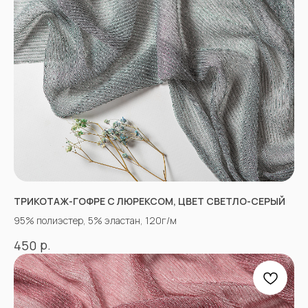
г.Пятигорск, рынок "Привокзальный",
Георгиевское шоссе 1км, оптовый склад
№9302
График работы и схема проезда
КАК СВЯЗАТЬСЯ
+7(918)873-53-45
Мария
+7(928)364-79-21
Александра
ТРИКОТАЖ-ГОФРЕ С ЛЮРЕКСОМ, ЦВЕТ СВЕТЛО-СЕРЫЙ
tkani357@yandex.ru
95% полиэстер, 5% эластан, 120г/м
р.
450
СОЦСЕТИ