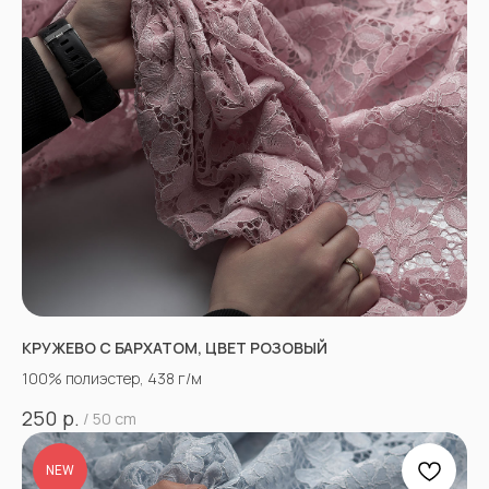
КРУЖЕВО С БАРХАТОМ, ЦВЕТ РОЗОВЫЙ
100% полиэстер, 438 г/м
р.
250
/
50 cm
NEW