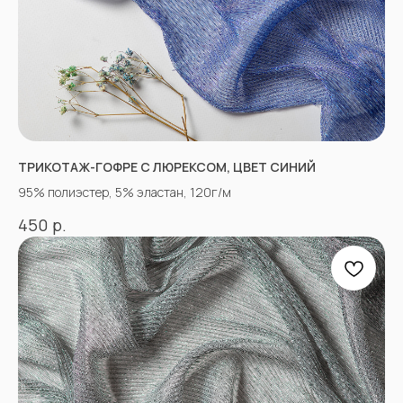
ТРИКОТАЖ-ГОФРЕ С ЛЮРЕКСОМ, ЦВЕТ СИНИЙ
95% полиэстер, 5% эластан, 120г/м
р.
450
КОНТАКТЫ
АДРЕСА МАГАЗИНОВ
Оптово-розничные точки продаж:
Г. Пятигорк, розничная точка на рынке
«Людмила», ул. Садовая 210, павильоны
34−37.