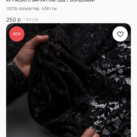
100% полиэстер, 438 г/м
р.
250
/
50 cm
NEW