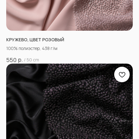
КРУЖЕВО, ЦВЕТ РОЗОВЫЙ
100% полиэстер, 438 г/м
р.
550
/
50 cm