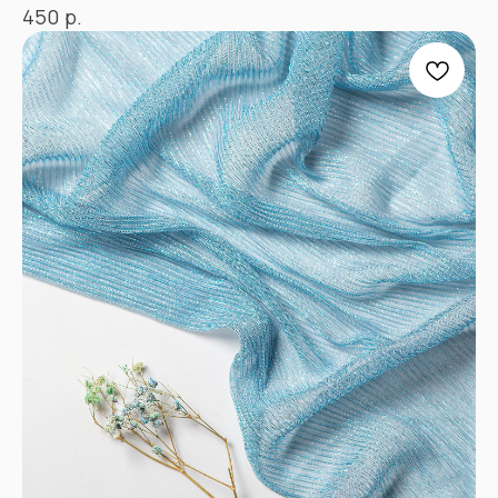
р.
450
«Ткани 3.5.7»
Оптово-розничный
магазин тканей
@ 2026
ИП Вакульчик Мария Олеговна
ОГРН 322265100088534
ИНН 262609965884
*
КАТАЛОГ
Полный каталог тканей
Новинки
Распродажа
Ткани для детей
Ткани для верхней одежды
Ткани для летней одежды
Ткани для спортивной одежды
Ткани для мусульманской одежды