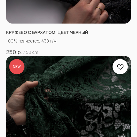
КРУЖЕВО С БАРХАТОМ, ЦВЕТ ЧЁРНЫЙ
100% полиэстер, 438 г/м
р.
250
/
50 cm
NEW