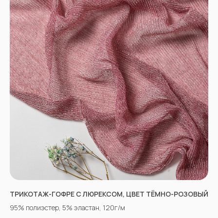
ВКОНТАКТЕ
INSTAGRAM*
TIK TOK*
ОДНОКЛАССНИКИ
YOU TUBE
ТРИКОТАЖ-ГОФРЕ С ЛЮРЕКСОМ, ЦВЕТ ТЁМНО-РОЗОВЫЙ
95% полиэстер, 5% эластан, 120г/м