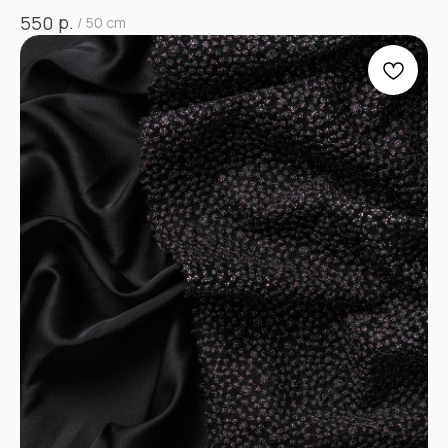
р.
550
/
50 cm