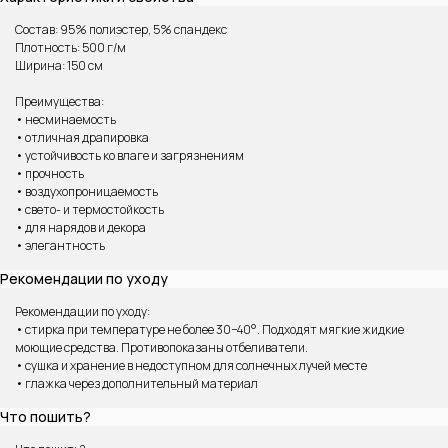
Состав: 95% полиэстер, 5% спандекс
Плотность: 500 г/м
Ширина: 150 см
Преимущества:
• несминаемость
• отличная драпировка
• устойчивость ко влаге и загрязнениям
• прочность
• воздухопроницаемость
• свето- и термостойкость
ВАМ МОЖЕТ ПОНРАВИТЬСЯ
• для нарядов и декора
• элегантность
Рекомендации по уходу
Рекомендации по уходу:
• стирка при температуре не более 30−40°. Подходят мягкие жидкие
моющие средства. Противопоказаны отбеливатели.
• сушка и хранение в недоступном для солнечных лучей месте
• глажка через дополнительный материал
Что пошить?