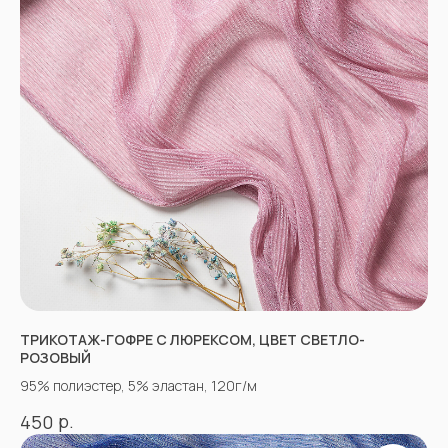
НЕ НАШЛИ НУЖНУЮ
ТКАНЬ? ОСТАЛИСЬ
ВОПРОСЫ?
Заполните форму, и наши менеджеры
помогут вам с выбором и ответят на все
ТРИКОТАЖ-ГОФРЕ С ЛЮРЕКСОМ, ЦВЕТ СВЕТЛО-
вопросы.
РОЗОВЫЙ
95% полиэстер, 5% эластан, 120г/м
р.
450