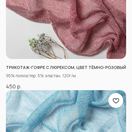
ТРИКОТАЖ-ГОФРЕ С ЛЮРЕКСОМ, ЦВЕТ ТЁМНО-РОЗОВЫЙ
«Ткани 3.5.7»
Оптово-розничный
95% полиэстер, 5% эластан, 120г/м
магазин тканей
р.
450
@ 2026
ИП Вакульчик Мария Олеговна
ОГРН 322265100088534
ИНН 262609965884
*
КАТАЛОГ