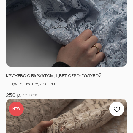
КРУЖЕВО С БАРХАТОМ, ЦВЕТ СЕРО-ГОЛУБОЙ
100% полиэстер, 438 г/м
р.
250
/
50 cm
NEW