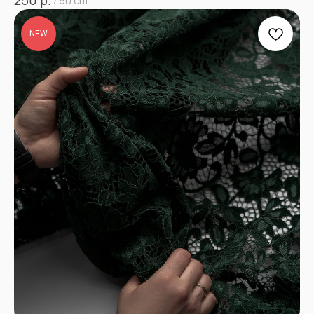
250
/
50 cm
NEW