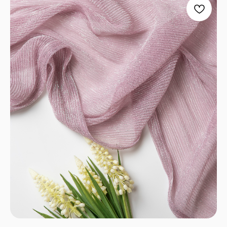
ПРОЧЕЕ
Договор оферты
Политика
конфиденциальности
*принадлежат компании Meta,
признанной экстремистской
и запрещенной в РФ