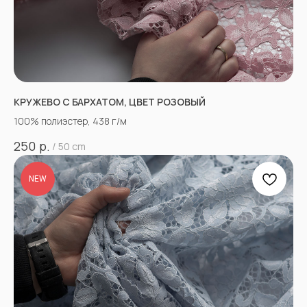
КРУЖЕВО С БАРХАТОМ, ЦВЕТ РОЗОВЫЙ
100% полиэстер, 438 г/м
р.
250
/
50 cm
NEW