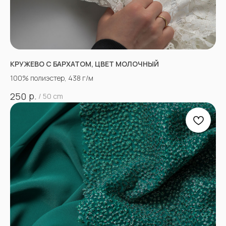
КРУЖЕВО С БАРХАТОМ, ЦВЕТ МОЛОЧНЫЙ
100% полиэстер, 438 г/м
р.
250
/
50 cm