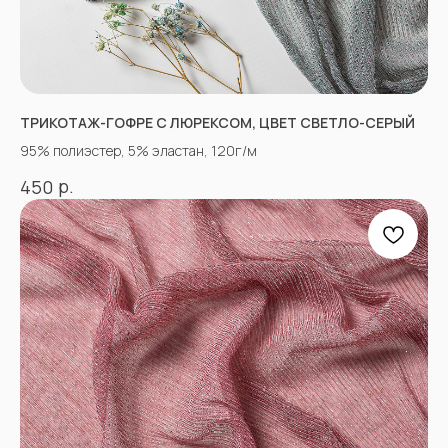
+7(928)364-79-21
Александра
tkani357@yandex.ru
ТРИКОТАЖ-ГОФРЕ С ЛЮРЕКСОМ, ЦВЕТ СВЕТЛО-СЕРЫЙ
95% полиэстер, 5% эластан, 120г/м
СОЦСЕТИ
р.
450
ВКОНТАКТЕ
INSTAGRAM*
TIK TOK*
ОДНОКЛАССНИКИ
YOU TUBE