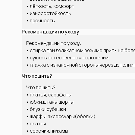
• лёгкость, комфорт
• износостойкость
• прочность
Рекомендации по уходу
Рекомендации по уходу:
• стирка при деликатном режиме при t• не бол
• сушка в естественном положении
• глажка с изнаночной стороны через дополн
Что пошить?
Что пошить?
• платья, сарафаны
• юбки,штаны,шорты
• блузки,рубашки
• шарфы, аксессуары(ободки)
• платья
• сорочки,пижамы