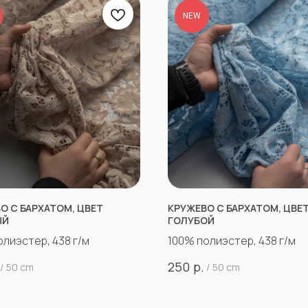
NEW
О С БАРХАТОМ, ЦВЕТ
КРУЖЕВО С БАРХАТОМ, ЦВЕ
ЫЙ
ГОЛУБОЙ
олиэстер, 438 г/м
100% полиэстер, 438 г/м
р.
250
/
50 cm
/
50 cm