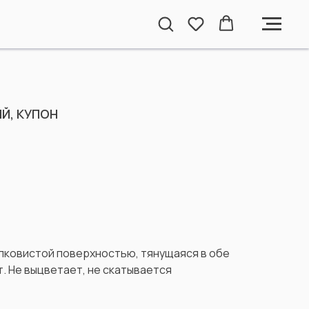
Й, КУПОН
елковистой поверхностью, тянущаяся в обе
. Не выцветает, не скатывается