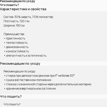
Рекомендации по уходу
Что пошить?
Характеристики и свойства
Состав: 30% шерсть, 70% полиэстер
Плотность: 720 г/м
Ширина: 150 см
Преимущества:
• практичность
• теплостойкость
ВАМ МОЖЕТ ПОНРАВИТЬСЯ
• демисезонность
• износостойкость
• элегантность и эстетичность
Рекомендации по уходу
Рекомендации по уходу:
• стирка при деликатном режиме при t° не более 30°
• сушка в естественном положении
• глажка с изнаночной стороны через дополнительную материю
• хранение в вертикальном состоянии
Что пошить?
Что пошить?