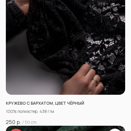
КРУЖЕВО С БАРХАТОМ, ЦВЕТ ЧЁРНЫЙ
100% полиэстер, 438 г/м
р.
250
/
50 cm