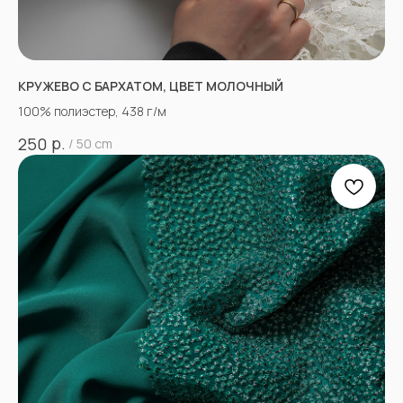
КРУЖЕВО С БАРХАТОМ, ЦВЕТ МОЛОЧНЫЙ
100% полиэстер, 438 г/м
р.
250
/
50 cm