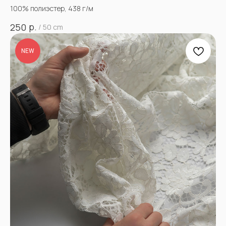
100% полиэстер, 438 г/м
р.
250
/
50 cm
NEW