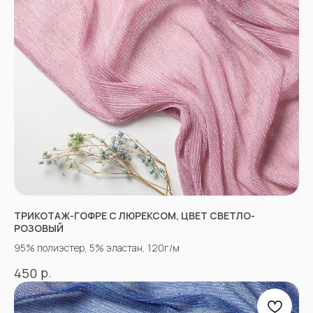
НЕ НАШЛИ НУЖНУЮ
ТКАНЬ? ОСТАЛИСЬ
ВОПРОСЫ?
Заполните форму, и наши менеджеры
помогут вам с выбором и ответят на все
ТРИКОТАЖ-ГОФРЕ С ЛЮРЕКСОМ, ЦВЕТ СВЕТЛО-
вопросы.
РОЗОВЫЙ
95% полиэстер, 5% эластан, 120г/м
р.
450
+7