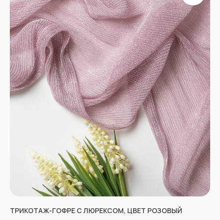
ПРОЧЕЕ
Договор оферты
Политика
конфиденциальности
*принадлежат компании Meta,
признанной экстремистской
и запрещенной в РФ
ТРИКОТАЖ-ГОФРЕ С ЛЮРЕКСОМ, ЦВЕТ РОЗОВЫЙ