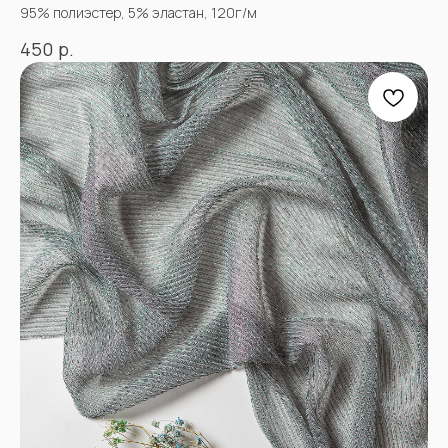
95% полиэстер, 5% эластан, 120г/м
р.
450
АДРЕСА МАГАЗИНОВ
Оптово-розничные точки продаж:
Г. Пятигорк, розничная точка на рынке
«Людмила», ул. Садовая 210, павильоны
34−37.
г.Пятигорск, рынок "Привокзальный",
Георгиевское шоссе 1км, оптовый склад
№9302
График работы и схема проезда
КАК СВЯЗАТЬСЯ
+7(918)873-53-45
Мария
+7(928)364-79-21
Александра