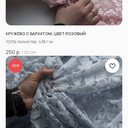
КРУЖЕВО С БАРХАТОМ, ЦВЕТ РОЗОВЫЙ
100% полиэстер, 438 г/м
р.
250
/
50 cm
NEW