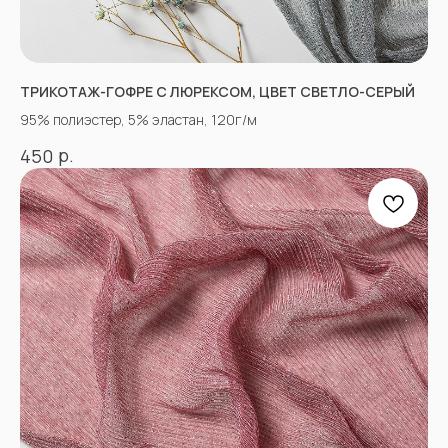
tkani357@yandex.ru
ТРИКОТАЖ-ГОФРЕ С ЛЮРЕКСОМ, ЦВЕТ СВЕТЛО-СЕРЫЙ
95% полиэстер, 5% эластан, 120г/м
СОЦСЕТИ
р.
450
ВКОНТАКТЕ
INSTAGRAM*
TIK TOK*
ОДНОКЛАССНИКИ
YOU TUBE