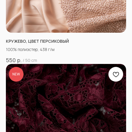
КРУЖЕВО, ЦВЕТ ПЕРСИКОВЫЙ
100% полиэстер, 438 г/м
р.
550
/
50 cm
NEW