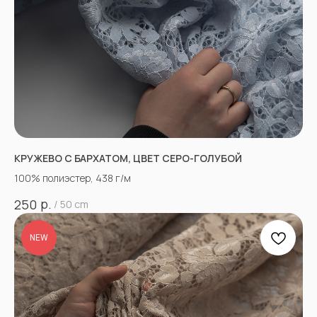
КРУЖЕВО С БАРХАТОМ, ЦВЕТ СЕРО-ГОЛУБОЙ
100% полиэстер, 438 г/м
р.
250
/
50 cm
NEW