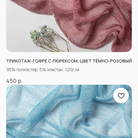
ТРИКОТАЖ-ГОФРЕ С ЛЮРЕКСОМ, ЦВЕТ ТЁМНО-РОЗОВЫЙ
«Ткани 3.5.7»
95% полиэстер, 5% эластан, 120г/м
Оптово-розничный
магазин тканей
р.
450
@ 2026
ИП Вакульчик Мария Олеговна
ОГРН 322265100088534
ИНН 262609965884
*
КАТАЛОГ