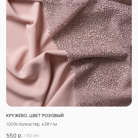
КРУЖЕВО, ЦВЕТ РОЗОВЫЙ
100% полиэстер, 438 г/м
р.
550
/
50 cm