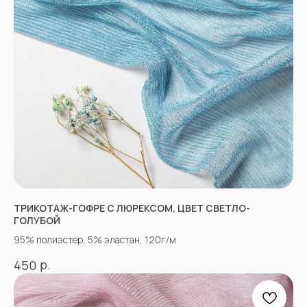
Полный каталог тканей
Новинки
Распродажа
Ткани для детей
Ткани для верхней одежды
Ткани для летней одежды
Ткани для спортивной одежды
Ткани для мусульманской одежды
Ткани для нарядной одежды
ИНФОРМАЦИЯ
Оплата
Доставка
ТРИКОТАЖ-ГОФРЕ С ЛЮРЕКСОМ, ЦВЕТ СВЕТЛО-
Возврат
ГОЛУБОЙ
Оптовым покупателям
95% полиэстер, 5% эластан, 120г/м
Вопросы-ответы
Блог
р.
450
Контакты