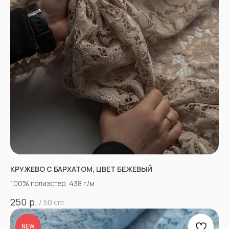
КРУЖЕВО С БАРХАТОМ, ЦВЕТ БЕЖЕВЫЙ
100% полиэстер, 438 г/м
р.
250
/
50 cm
NEW