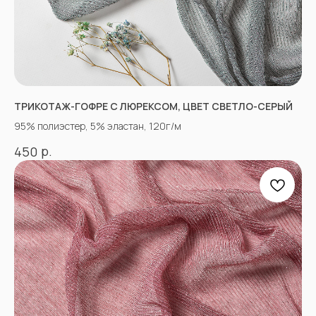
+7(928)364-79-21
Александра
tkani357@yandex.ru
ТРИКОТАЖ-ГОФРЕ С ЛЮРЕКСОМ, ЦВЕТ СВЕТЛО-СЕРЫЙ
95% полиэстер, 5% эластан, 120г/м
СОЦСЕТИ
р.
450
ВКОНТАКТЕ
INSTAGRAM*
TIK TOK*
ОДНОКЛАССНИКИ
YOU TUBE