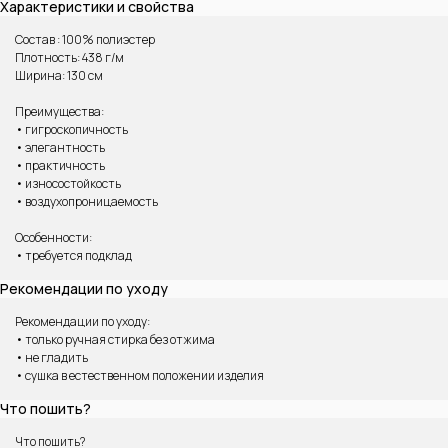
Характеристики и свойства
Состав : 100% полиэстер
Плотность: 438 г/м
Ширина: 130 см
Преимущества:
• гигроскопичность
• элегантность
• практичность
• износостойкость
• воздухопроницаемость
ВАМ МОЖЕТ ПОНРАВИТЬСЯ
Особенности:
• требуется подклад
Рекомендации по уходу
Рекомендации по уходу:
• только ручная стирка без отжима
• не гладить
• сушка в естественном положении изделия
Что пошить?
Что пошить?