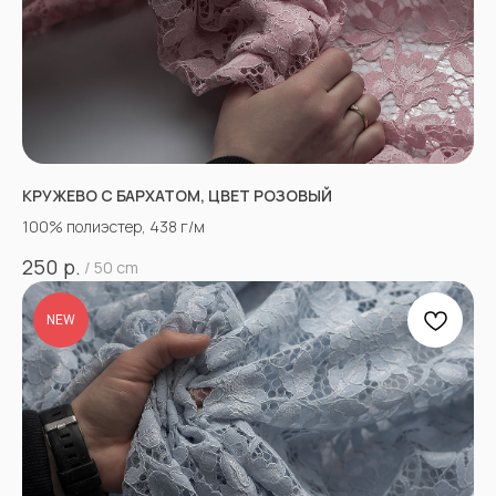
КРУЖЕВО С БАРХАТОМ, ЦВЕТ РОЗОВЫЙ
100% полиэстер, 438 г/м
р.
250
/
50 cm
NEW