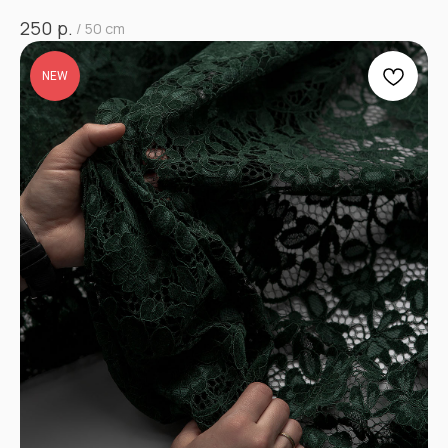
р.
250
/
50 cm
NEW