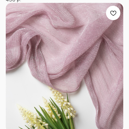
ПРОЧЕЕ
Договор оферты
Политика
конфиденциальности
*принадлежат компании Meta,
признанной экстремистской
и запрещенной в РФ