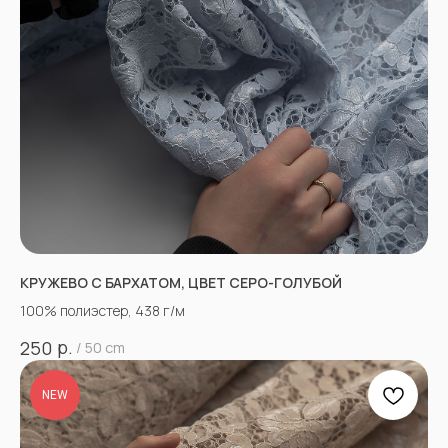
КРУЖЕВО С БАРХАТОМ, ЦВЕТ СЕРО-ГОЛУБОЙ
100% полиэстер, 438 г/м
р.
250
/
50 cm
NEW