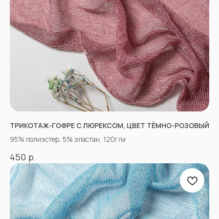
ТРИКОТАЖ-ГОФРЕ С ЛЮРЕКСОМ, ЦВЕТ ТЁМНО-РОЗОВЫЙ
«Ткани 3.5.7»
Оптово-розничный
95% полиэстер, 5% эластан, 120г/м
магазин тканей
р.
450
@ 2026
ИП Вакульчик Мария Олеговна
ОГРН 322265100088534
ИНН 262609965884
*