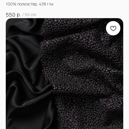
100% полиэстер, 438 г/м
р.
550
/
50 cm