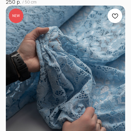
р.
250
/
50 cm
NEW