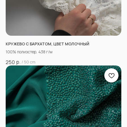
КРУЖЕВО С БАРХАТОМ, ЦВЕТ МОЛОЧНЫЙ
100% полиэстер, 438 г/м
р.
250
/
50 cm