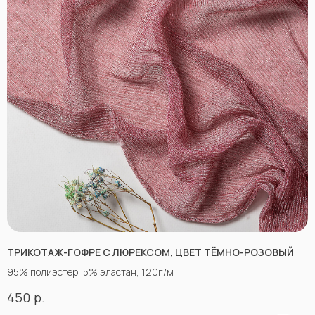
ТРИКОТАЖ-ГОФРЕ С ЛЮРЕКСОМ, ЦВЕТ ТЁМНО-РОЗОВЫЙ
«Ткани 3.5.7»
Оптово-розничный
95% полиэстер, 5% эластан, 120г/м
магазин тканей
р.
450
@ 2026
ИП Вакульчик Мария Олеговна