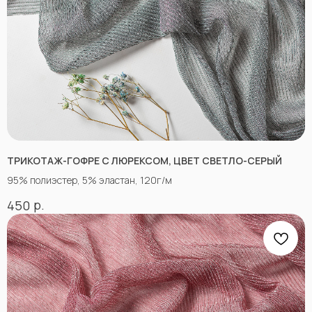
КАК СВЯЗАТЬСЯ
+7(918)873-53-45
Мария
+7(928)364-79-21
Александра
tkani357@yandex.ru
ТРИКОТАЖ-ГОФРЕ С ЛЮРЕКСОМ, ЦВЕТ СВЕТЛО-СЕРЫЙ
95% полиэстер, 5% эластан, 120г/м
р.
450
СОЦСЕТИ
ВКОНТАКТЕ
INSTAGRAM*
TIK TOK*
ОДНОКЛАССНИКИ
YOU TUBE