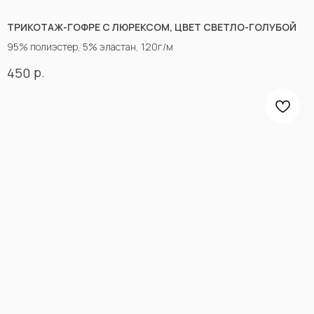
Возврат
Оптовым покупателям
ТРИКОТАЖ-ГОФРЕ С ЛЮРЕКСОМ, ЦВЕТ СВЕТЛО-ГОЛУБОЙ
Вопросы-ответы
95% полиэстер, 5% эластан, 120г/м
Блог
р.
450
Контакты
ПРОЧЕЕ
Договор оферты
Политика
конфиденциальности
*принадлежат компании Meta,
признанной экстремистской
и запрещенной в РФ