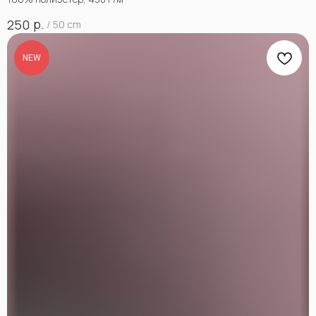
р.
250
/
50 cm
NEW