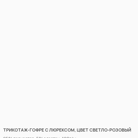
НЕ НАШЛИ НУЖНУЮ
ТКАНЬ? ОСТАЛИСЬ
ВОПРОСЫ?
ТРИКОТАЖ-ГОФРЕ С ЛЮРЕКСОМ, ЦВЕТ СВЕТЛО-РОЗОВЫЙ
Заполните форму, и наши менеджеры