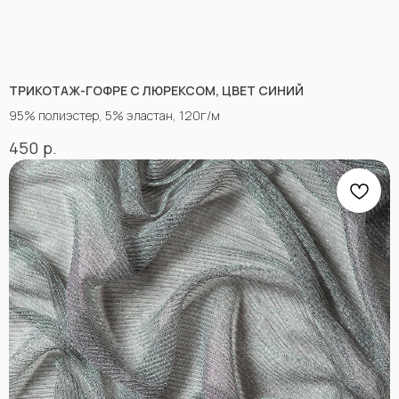
ТРИКОТАЖ-ГОФРЕ С ЛЮРЕКСОМ, ЦВЕТ СИНИЙ
95% полиэстер, 5% эластан, 120г/м
КОНТАКТЫ
р.
450
АДРЕСА МАГАЗИНОВ
Оптово-розничные точки продаж:
Г. Пятигорк, розничная точка на рынке
«Людмила», ул. Садовая 210, павильоны
34−37.
г.Пятигорск, рынок "Привокзальный",
Георгиевское шоссе 1км, оптовый склад
№9302
График работы и схема проезда