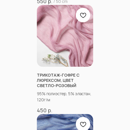
р.
550
/
50 cm
ТРИКОТАЖ-ГОФРЕ С
ЛЮРЕКСОМ, ЦВЕТ
СВЕТЛО-РОЗОВЫЙ
НЕ НАШЛИ НУЖНУЮ
95% полиэстер, 5% эластан,
ТКАНЬ? ОСТАЛИСЬ
120г/м
ВОПРОСЫ?
р.
450
Заполните форму, и наши менеджеры
помогут вам с выбором и ответят на все
вопросы.