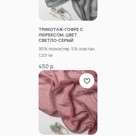
КОНТАКТЫ
ТРИКОТАЖ-ГОФРЕ С
ЛЮРЕКСОМ, ЦВЕТ
СВЕТЛО-СЕРЫЙ
95% полиэстер, 5% эластан,
АДРЕСА МАГАЗИНОВ
120г/м
Оптово-розничные точки продаж:
р.
450
Г. Пятигорк, розничная точка на рынке
«Людмила», ул. Садовая 210, павильоны
34−37.
г.Пятигорск, рынок "Привокзальный",
Георгиевское шоссе 1км, оптовый склад
№9302
График работы и схема проезда
КАК СВЯЗАТЬСЯ