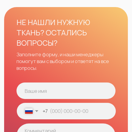
Вопросы-ответы
Блог
Контакты
ПРОЧЕЕ
Договор оферты
Политика
конфиденциальности
*принадлежат компании Meta,
признанной экстремистской
и запрещенной в РФ