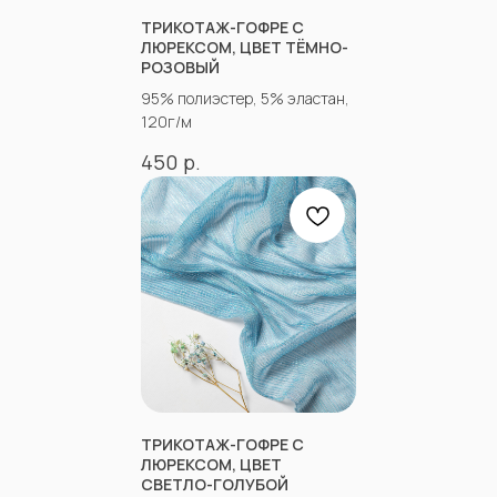
ТРИКОТАЖ-ГОФРЕ С
ЛЮРЕКСОМ, ЦВЕТ ТЁМНО-
+7(918)873-53-45
Мария
РОЗОВЫЙ
+7(928)364-79-21
Александра
95% полиэстер, 5% эластан,
120г/м
tkani357@yandex.ru
р.
450
СОЦСЕТИ
ВКОНТАКТЕ
INSTAGRAM*
TIK TOK*
ОДНОКЛАССНИКИ
YOU TUBE
ТРИКОТАЖ-ГОФРЕ С
ЛЮРЕКСОМ, ЦВЕТ
СВЕТЛО-ГОЛУБОЙ