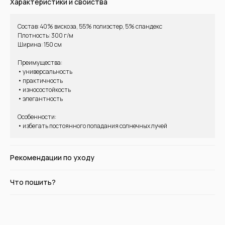
Характеристики и свойства
Состав: 40% вискоза, 55% полиэстер, 5% спандекс
Плотность: 300 г/м
Ширина: 150 см
ВАМ МОЖЕТ ПОНРАВИТЬСЯ
Преимущества:
• универсальность
• практичность
• износостойкость
• элегантность
Особенности:
• избегать постоянного попадания солнечных лучей
Рекомендации по уходу
Что пошить?