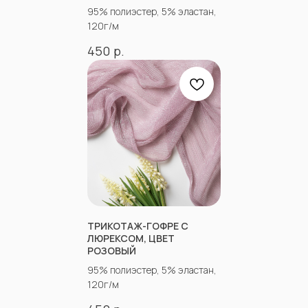
95% полиэстер, 5% эластан,
120г/м
р.
450
«Ткани 3.5.7»
ТРИКОТАЖ-ГОФРЕ С
Оптово-розничный
магазин тканей
ЛЮРЕКСОМ, ЦВЕТ
РОЗОВЫЙ
@ 2026
95% полиэстер, 5% эластан,
ИП Вакульчик Мария Олеговна
ОГРН 322265100088534
120г/м
ИНН 262609965884