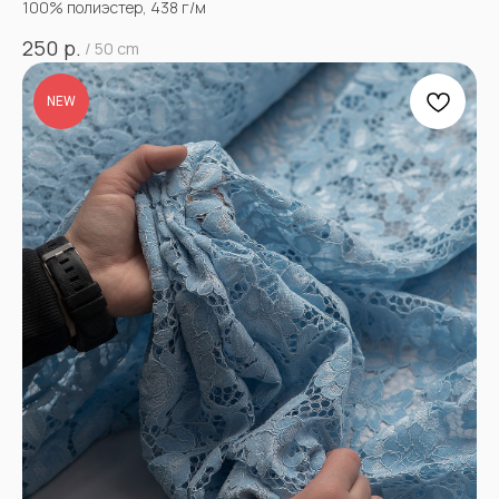
100% полиэстер, 438 г/м
р.
250
/
50 cm
NEW