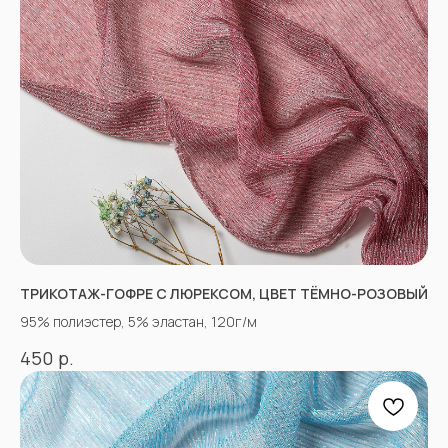
«Ткани 3.5.7»
ТРИКОТАЖ-ГОФРЕ С ЛЮРЕКСОМ, ЦВЕТ ТЁМНО-РОЗОВЫЙ
Оптово-розничный
магазин тканей
95% полиэстер, 5% эластан, 120г/м
@ 2026
р.
450
ИП Вакульчик Мария Олеговна
ОГРН 322265100088534
ИНН 262609965884
*