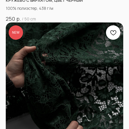
КРУЖЕВО С БАРХАТОМ, ЦВЕТ ЧЁРНЫЙ
100% полиэстер, 438 г/м
р.
250
/
50 cm
NEW