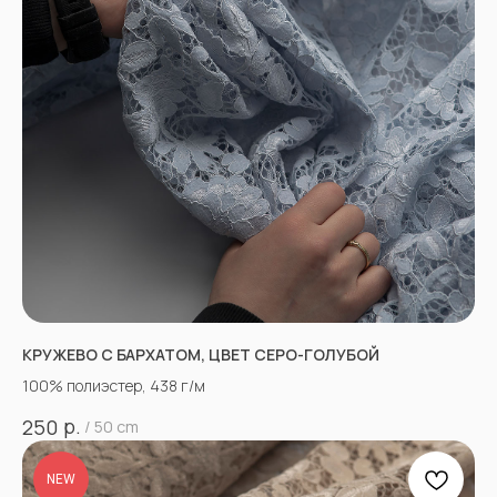
КРУЖЕВО С БАРХАТОМ, ЦВЕТ СЕРО-ГОЛУБОЙ
100% полиэстер, 438 г/м
р.
250
/
50 cm
NEW