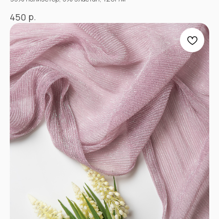
Блог
Контакты
р.
450
ПРОЧЕЕ
Договор оферты
Политика
конфиденциальности
*принадлежат компании Meta,
признанной экстремистской
и запрещенной в РФ