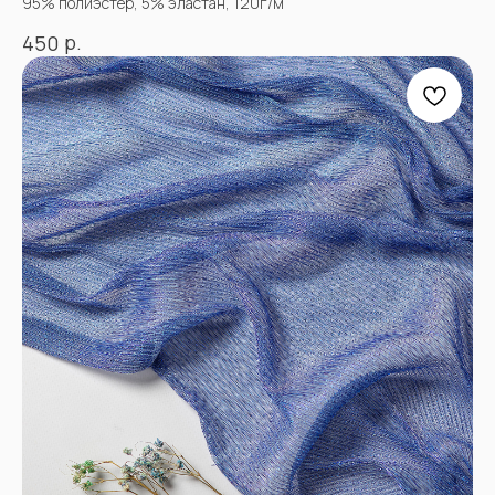
95% полиэстер, 5% эластан, 120г/м
р.
450
+7
Отправить
Согласен с
Политикой конфиденциальности