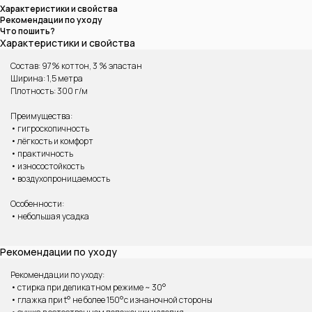
Характеристики и свойства
Рекомендации по уходу
Что пошить?
Характеристики и свойства
Состав: 97% коттон, 3 % эластан
Ширина: 1,5 метра
Плотность: 300 г/м
Преимущества:
• гигроскопичность
• лёгкость и комфорт
• практичность
• износостойкость
• воздухопроницаемость
ВАМ МОЖЕТ ПОНРАВИТЬСЯ
Особенности:
• небольшая усадка
Рекомендации по уходу
Рекомендации по уходу:
• стирка при деликатном режиме ~ 30°
• глажка при t° не более 150°с изнаночной стороны