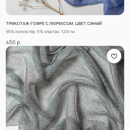
КОНТАКТЫ
ТРИКОТАЖ-ГОФРЕ С ЛЮРЕКСОМ, ЦВЕТ СИНИЙ
95% полиэстер, 5% эластан, 120г/м
АДРЕСА МАГАЗИНОВ
р.
450
Оптово-розничные точки продаж:
Г. Пятигорк, розничная точка на рынке
«Людмила», ул. Садовая 210, павильоны
34−37.
г.Пятигорск, рынок "Привокзальный",
Георгиевское шоссе 1км, оптовый склад
№9302
График работы и схема проезда
КАК СВЯЗАТЬСЯ