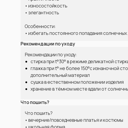
• износостойкость
• элегантность
Особенности:
• избегать постоянного попадания солнечных
Рекомендации по уходу
Рекомендации по уходу:
стирка при t°30° в режиме деликатной стирк
глажка при t° не более 150°с изнаночной ст
дополнительный материал
сушка в естественном положении изделия
хранение в тёмном месте вдали от солнечн
Что пошить?
Что пошить?
• вечерние/повседневные платья и костюмы
• школьная форма