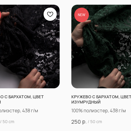
NEW
О С БАРХАТОМ, ЦВЕТ
КРУЖЕВО С БАРХАТОМ, ЦВЕ
Й
ИЗУМРУДНЫЙ
олиэстер, 438 г/м
100% полиэстер, 438 г/м
р.
250
/
50 cm
/
50 cm