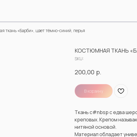
я ткань «Барби», цвет тёмно-синий, перья
КОСТЮМНАЯ ТКАНЬ «Б
SKU:
р.
200,00
В корзину
Ткань с#nbsp с едва шер
креповых. Крепом называю
нитяной основой.
Материал обладает унив