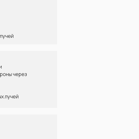
 лучей
и
ороны через
ых лучей