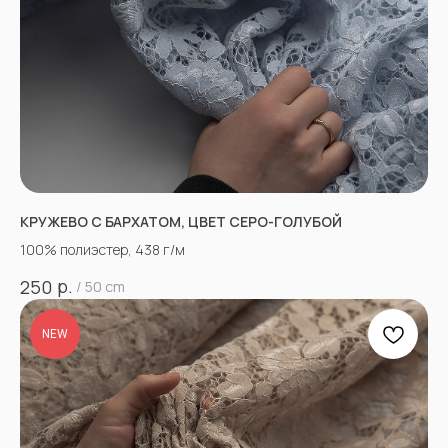
КРУЖЕВО С БАРХАТОМ, ЦВЕТ СЕРО-ГОЛУБОЙ
100% полиэстер, 438 г/м
р.
250
/
50 cm
NEW