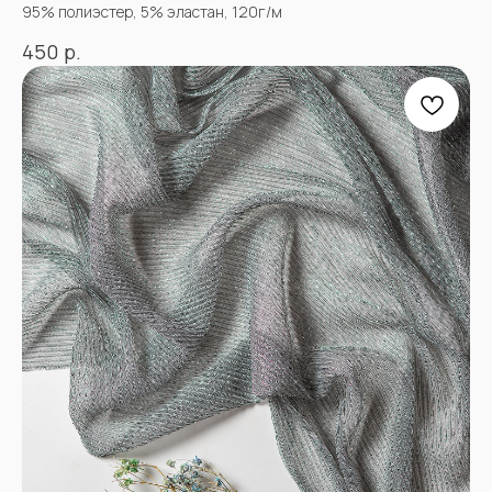
95% полиэстер, 5% эластан, 120г/м
р.
450
АДРЕСА МАГАЗИНОВ
Оптово-розничные точки продаж:
Г. Пятигорк, розничная точка на рынке
«Людмила», ул. Садовая 210, павильоны
34−37.
г.Пятигорск, рынок "Привокзальный",
Георгиевское шоссе 1км, оптовый склад
№9302
График работы и схема проезда
КАК СВЯЗАТЬСЯ
+7(918)873-53-45
Мария
+7(928)364-79-21
Александра