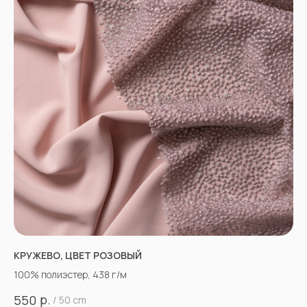
КРУЖЕВО, ЦВЕТ РОЗОВЫЙ
100% полиэстер, 438 г/м
р.
550
/
50 cm