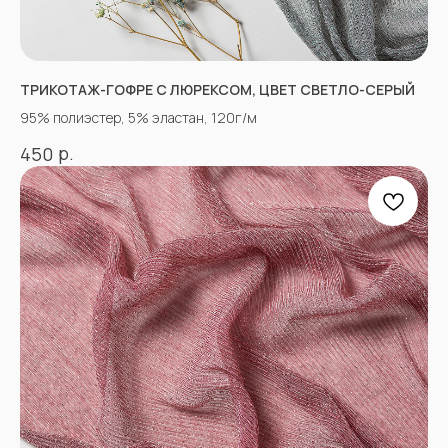
tkani357@yandex.ru
ТРИКОТАЖ-ГОФРЕ С ЛЮРЕКСОМ, ЦВЕТ СВЕТЛО-СЕРЫЙ
95% полиэстер, 5% эластан, 120г/м
СОЦСЕТИ
р.
450
ВКОНТАКТЕ
INSTAGRAM*
TIK TOK*
ОДНОКЛАССНИКИ
YOU TUBE