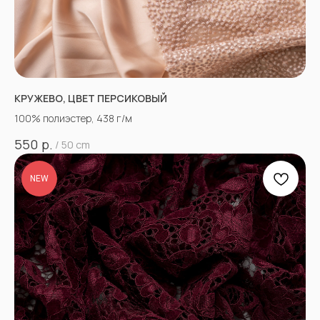
КРУЖЕВО, ЦВЕТ ПЕРСИКОВЫЙ
100% полиэстер, 438 г/м
р.
550
/
50 cm
NEW