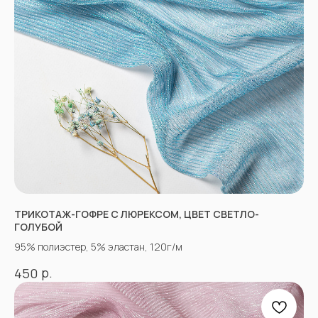
Новинки
Распродажа
Ткани для детей
Ткани для верхней одежды
Ткани для летней одежды
Ткани для спортивной одежды
Ткани для мусульманской одежды
Ткани для нарядной одежды
ИНФОРМАЦИЯ
Оплата
Доставка
ТРИКОТАЖ-ГОФРЕ С ЛЮРЕКСОМ, ЦВЕТ СВЕТЛО-
Возврат
ГОЛУБОЙ
Оптовым покупателям
95% полиэстер, 5% эластан, 120г/м
Вопросы-ответы
Блог
р.
450
Контакты