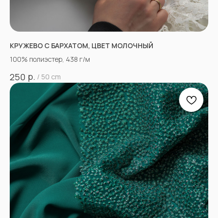
КРУЖЕВО С БАРХАТОМ, ЦВЕТ МОЛОЧНЫЙ
100% полиэстер, 438 г/м
р.
250
/
50 cm