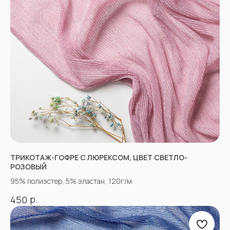
НЕ НАШЛИ НУЖНУЮ
ТКАНЬ? ОСТАЛИСЬ
ВОПРОСЫ?
Заполните форму, и наши менеджеры
помогут вам с выбором и ответят на все
ТРИКОТАЖ-ГОФРЕ С ЛЮРЕКСОМ, ЦВЕТ СВЕТЛО-
вопросы.
РОЗОВЫЙ
95% полиэстер, 5% эластан, 120г/м
р.
450
+7