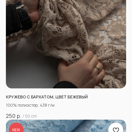
КРУЖЕВО С БАРХАТОМ, ЦВЕТ БЕЖЕВЫЙ
100% полиэстер, 438 г/м
р.
250
/
50 cm
NEW