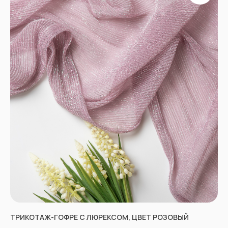
ПРОЧЕЕ
Договор оферты
Политика
конфиденциальности
*принадлежат компании Meta,
признанной экстремистской
и запрещенной в РФ
ТРИКОТАЖ-ГОФРЕ С ЛЮРЕКСОМ, ЦВЕТ РОЗОВЫЙ