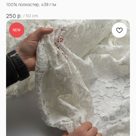
100% полиэстер, 438 г/м
р.
250
/
50 cm
NEW