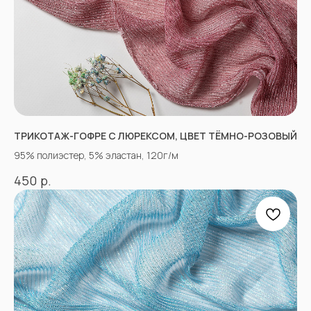
ТРИКОТАЖ-ГОФРЕ С ЛЮРЕКСОМ, ЦВЕТ ТЁМНО-РОЗОВЫЙ
«Ткани 3.5.7»
95% полиэстер, 5% эластан, 120г/м
Оптово-розничный
магазин тканей
р.
450
@ 2026
ИП Вакульчик Мария Олеговна
ОГРН 322265100088534
ИНН 262609965884
*
КАТАЛОГ
Полный каталог тканей