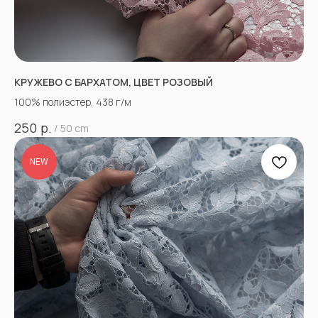
КРУЖЕВО С БАРХАТОМ, ЦВЕТ РОЗОВЫЙ
100% полиэстер, 438 г/м
р.
250
/
50 cm
NEW