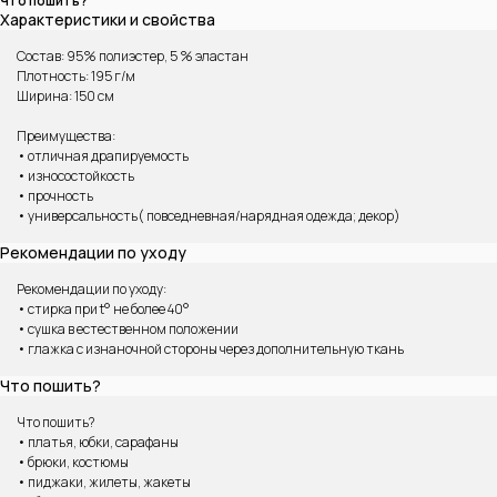
Что пошить?
Характеристики и свойства
Состав: 95% полиэстер, 5 % эластан
Плотность: 195 г/м
Ширина: 150 см
Преимущества:
• отличная драпируемость
• износостойкость
• прочность
ВАМ МОЖЕТ ПОНРАВИТЬСЯ
• универсальность( повседневная/нарядная одежда; декор)
Рекомендации по уходу
Рекомендации по уходу:
• стирка при t° не более 40°
• сушка в естественном положении
• глажка с изнаночной стороны через дополнительную ткань
Что пошить?
Что пошить?
• платья, юбки, сарафаны
• брюки, костюмы
• пиджаки, жилеты, жакеты