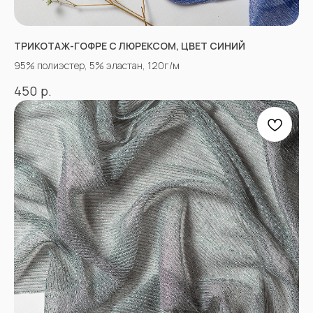
КОНТАКТЫ
ТРИКОТАЖ-ГОФРЕ С ЛЮРЕКСОМ, ЦВЕТ СИНИЙ
95% полиэстер, 5% эластан, 120г/м
АДРЕСА МАГАЗИНОВ
р.
450
Оптово-розничные точки продаж:
Г. Пятигорк, розничная точка на рынке
«Людмила», ул. Садовая 210, павильоны
34−37.
г.Пятигорск, рынок "Привокзальный",
Георгиевское шоссе 1км, оптовый склад
№9302
График работы и схема проезда
КАК СВЯЗАТЬСЯ