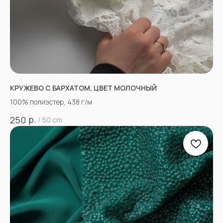
КРУЖЕВО С БАРХАТОМ, ЦВЕТ МОЛОЧНЫЙ
100% полиэстер, 438 г/м
р.
250
/
50 cm