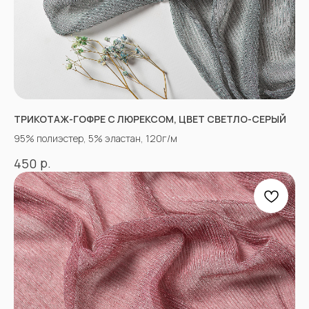
+7(918)873-53-45
Мария
+7(928)364-79-21
Александра
tkani357@yandex.ru
ТРИКОТАЖ-ГОФРЕ С ЛЮРЕКСОМ, ЦВЕТ СВЕТЛО-СЕРЫЙ
95% полиэстер, 5% эластан, 120г/м
СОЦСЕТИ
р.
450
ВКОНТАКТЕ
INSTAGRAM*
TIK TOK*
ОДНОКЛАССНИКИ
YOU TUBE