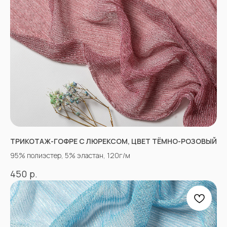
«Ткани 3.5.7»
ТРИКОТАЖ-ГОФРЕ С ЛЮРЕКСОМ, ЦВЕТ ТЁМНО-РОЗОВЫЙ
Оптово-розничный
магазин тканей
95% полиэстер, 5% эластан, 120г/м
р.
450
@ 2026
ИП Вакульчик Мария Олеговна
ОГРН 322265100088534
ИНН 262609965884
*