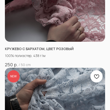
КРУЖЕВО С БАРХАТОМ, ЦВЕТ РОЗОВЫЙ
100% полиэстер, 438 г/м
р.
250
/
50 cm
NEW