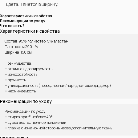
цвета. Тянется в ширину.
Характеристики и свойства
Рекомендации по уходу
Что пошить?
Характеристики и свойства
Состав: 95% полиэстер, 5% эластан
Плотность: 290 г/м
Ширина: 150 см
Преимущества:
• отличная драпируемость
• износостойкость
ВАМ МОЖЕТ ПОНРАВИТЬСЯ
• прочность
• универсальность( повседневная/нарядная одежда; декор)
• несминаемость
Рекомендации по уходу
Рекомендации по уходу:
• стирка при t° не более 40°
• сушка в естественном положении
• глажка с изнаночной стороны через дополнительную ткань