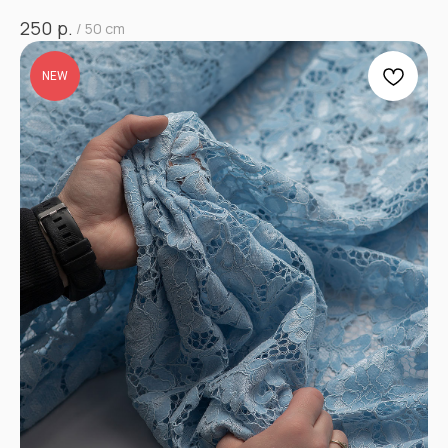
р.
250
/
50 cm
NEW