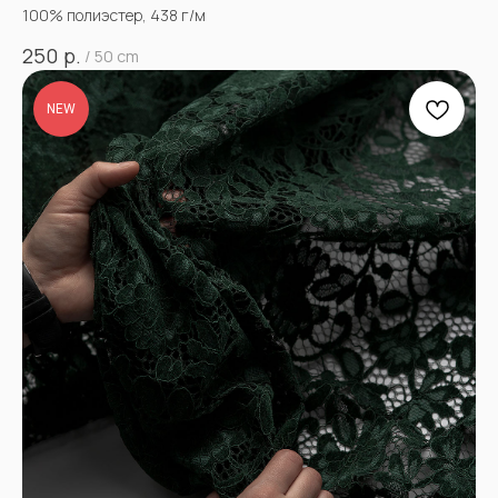
100% полиэстер, 438 г/м
р.
250
/
50 cm
NEW