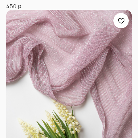
Контакты
р.
450
ПРОЧЕЕ
Договор оферты
Политика
конфиденциальности
*принадлежат компании Meta,
признанной экстремистской
и запрещенной в РФ