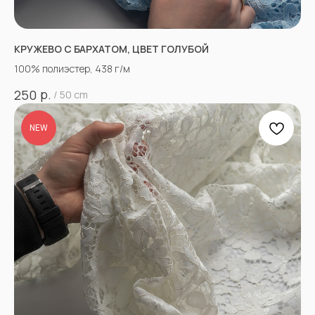
КРУЖЕВО С БАРХАТОМ, ЦВЕТ ГОЛУБОЙ
100% полиэстер, 438 г/м
р.
250
/
50 cm
NEW