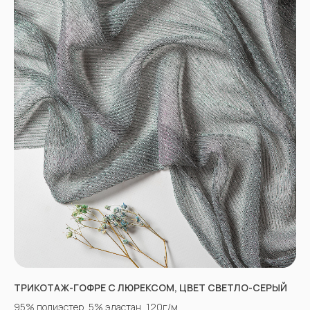
Оптово-розничные точки продаж:
Г. Пятигорк, розничная точка на рынке
«Людмила», ул. Садовая 210, павильоны
34−37.
г.Пятигорск, рынок "Привокзальный",
Георгиевское шоссе 1км, оптовый склад
№9302
График работы и схема проезда
КАК СВЯЗАТЬСЯ
+7(918)873-53-45
Мария
+7(928)364-79-21
Александра
tkani357@yandex.ru
ТРИКОТАЖ-ГОФРЕ С ЛЮРЕКСОМ, ЦВЕТ СВЕТЛО-СЕРЫЙ
95% полиэстер, 5% эластан, 120г/м