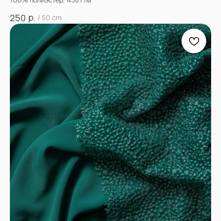
р.
250
/
50 cm