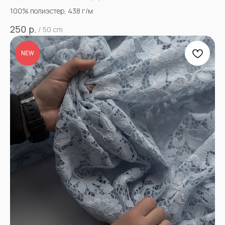
100% полиэстер, 438 г/м
р.
250
/
50 cm
NEW