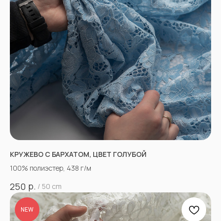
КРУЖЕВО С БАРХАТОМ, ЦВЕТ ГОЛУБОЙ
100% полиэстер, 438 г/м
р.
250
/
50 cm
NEW