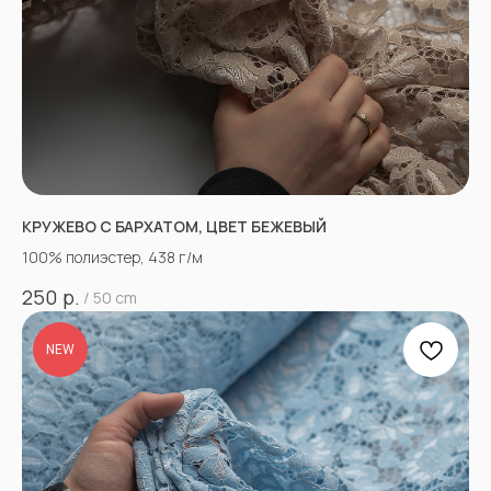
КРУЖЕВО С БАРХАТОМ, ЦВЕТ БЕЖЕВЫЙ
100% полиэстер, 438 г/м
р.
250
/
50 cm
NEW