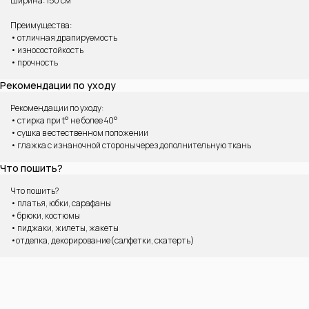
Ширина: 150 см
Преимущества:
• отличная драпируемость
• износостойкость
• прочность
ВАМ МОЖЕТ ПОНРАВИТЬСЯ
Рекомендации по уходу
Рекомендации по уходу:
• стирка при t° не более 40°
• сушка в естественном положении
• глажка с изнаночной стороны через дополнительную ткань
Что пошить?
Что пошить?
• платья, юбки, сарафаны
• брюки, костюмы
• пиджаки, жилеты, жакеты
•отделка, декорирование(салфетки, скатерть)