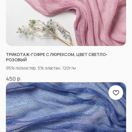
НЕ НАШЛИ НУЖНУЮ
ТКАНЬ? ОСТАЛИСЬ
ВОПРОСЫ?
ТРИКОТАЖ-ГОФРЕ С ЛЮРЕКСОМ, ЦВЕТ СВЕТЛО-
Заполните форму, и наши менеджеры
РОЗОВЫЙ
помогут вам с выбором и ответят на все
95% полиэстер, 5% эластан, 120г/м
вопросы.
р.
450
+7