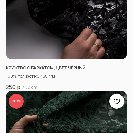
КРУЖЕВО С БАРХАТОМ, ЦВЕТ ЧЁРНЫЙ
100% полиэстер, 438 г/м
р.
250
/
50 cm
NEW