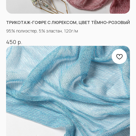
ТРИКОТАЖ-ГОФРЕ С ЛЮРЕКСОМ, ЦВЕТ ТЁМНО-РОЗОВЫЙ
95% полиэстер, 5% эластан, 120г/м
«Ткани 3.5.7»
р.
450
Оптово-розничный
магазин тканей
@ 2026
ИП Вакульчик Мария Олеговна
ОГРН 322265100088534
ИНН 262609965884
*
КАТАЛОГ
Полный каталог тканей
Новинки
Распродажа
Ткани для детей