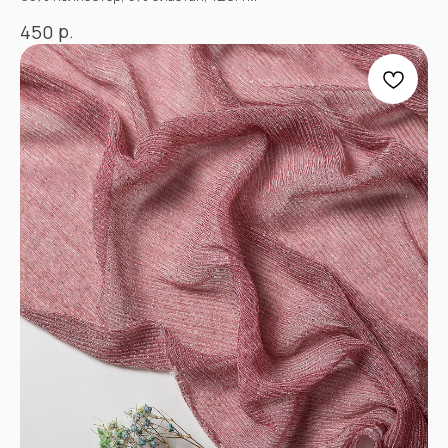
р.
450
СОЦСЕТИ
ВКОНТАКТЕ
INSTAGRAM*
TIK TOK*
ОДНОКЛАССНИКИ
YOU TUBE