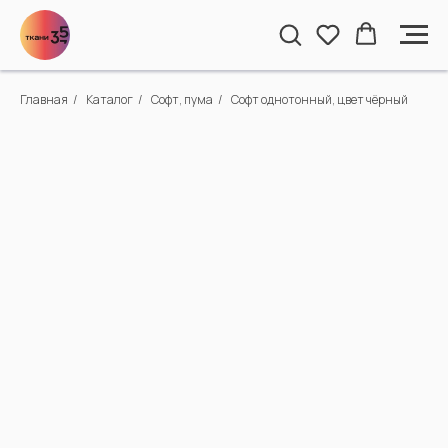
Главная
/
Каталог
/
Софт, пума
/
Софт однотонный, цвет чёрный