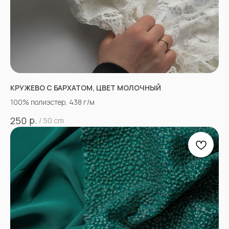
КРУЖЕВО С БАРХАТОМ, ЦВЕТ МОЛОЧНЫЙ
100% полиэстер, 438 г/м
р.
250
/
50 cm