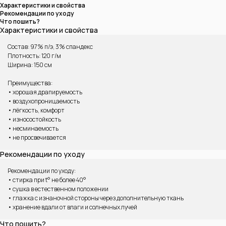
Характеристики и свойства
Рекомендации по уходу
Что пошить?
Характеристики и свойства
Состав: 97% п/э, 3% спандекс
Плотность: 120 г/м
Ширина: 150 см
Преимущества:
• хорошая драпируемость
• воздухопроницаемость
• лёгкость, комфорт
• износостойкость
ВАМ МОЖЕТ ПОНРАВИТЬСЯ
• несминаемость
• не просвечивается
Рекомендации по уходу
Рекомендации по уходу:
• стирка при t° не более 40°
• сушка в естественном положении
• глажка с изнаночной стороны через дополнительную ткань
• хранение вдали от влаги и солнечных лучей
Что пошить?