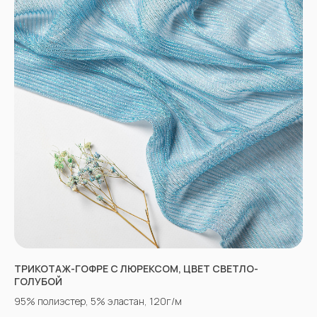
КАТАЛОГ
Полный каталог тканей
Новинки
Распродажа
Ткани для детей
Ткани для верхней одежды
Ткани для летней одежды
Ткани для спортивной одежды
Ткани для мусульманской одежды
Ткани для нарядной одежды
ИНФОРМАЦИЯ
Оплата
Доставка
Возврат
ТРИКОТАЖ-ГОФРЕ С ЛЮРЕКСОМ, ЦВЕТ СВЕТЛО-
Оптовым покупателям
ГОЛУБОЙ
Вопросы-ответы
95% полиэстер, 5% эластан, 120г/м
Блог