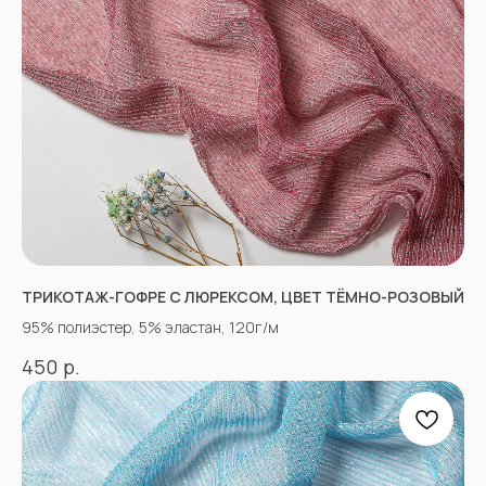
«Ткани 3.5.7»
ТРИКОТАЖ-ГОФРЕ С ЛЮРЕКСОМ, ЦВЕТ ТЁМНО-РОЗОВЫЙ
Оптово-розничный
95% полиэстер, 5% эластан, 120г/м
магазин тканей
р.
450
@ 2026
ИП Вакульчик Мария Олеговна
ОГРН 322265100088534
ИНН 262609965884
*