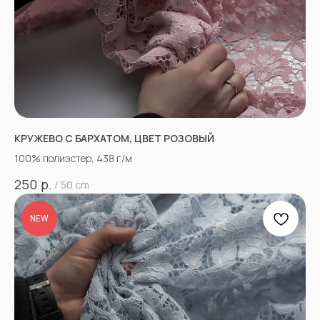
КРУЖЕВО С БАРХАТОМ, ЦВЕТ РОЗОВЫЙ
100% полиэстер, 438 г/м
р.
250
/
50 cm
NEW