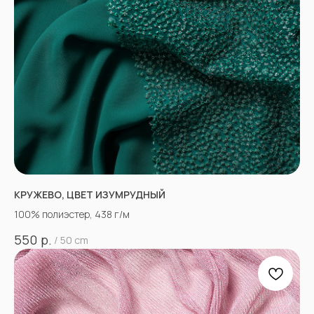
КРУЖЕВО, ЦВЕТ ИЗУМРУДНЫЙ
100% полиэстер, 438 г/м
р.
550
/
50 cm