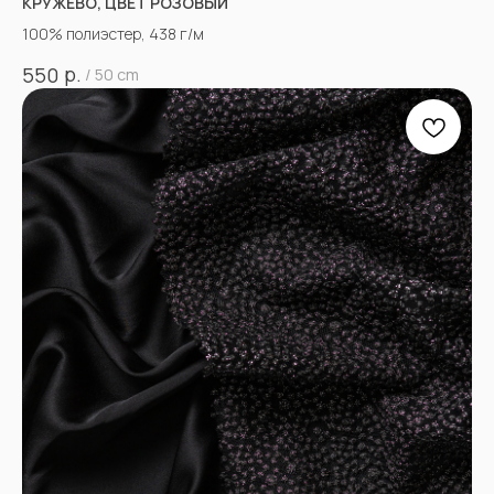
КРУЖЕВО, ЦВЕТ РОЗОВЫЙ
100% полиэстер, 438 г/м
р.
550
/
50 cm