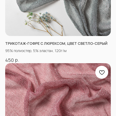
+7(918)873-53-45
Мария
+7(928)364-79-21
Александра
tkani357@yandex.ru
ТРИКОТАЖ-ГОФРЕ С ЛЮРЕКСОМ, ЦВЕТ СВЕТЛО-СЕРЫЙ
95% полиэстер, 5% эластан, 120г/м
СОЦСЕТИ
р.
450
ВКОНТАКТЕ
INSTAGRAM*
TIK TOK*
ОДНОКЛАССНИКИ
YOU TUBE