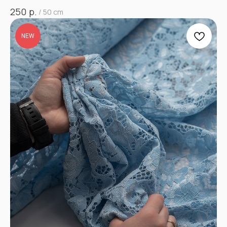
р.
250
/
50 cm
NEW