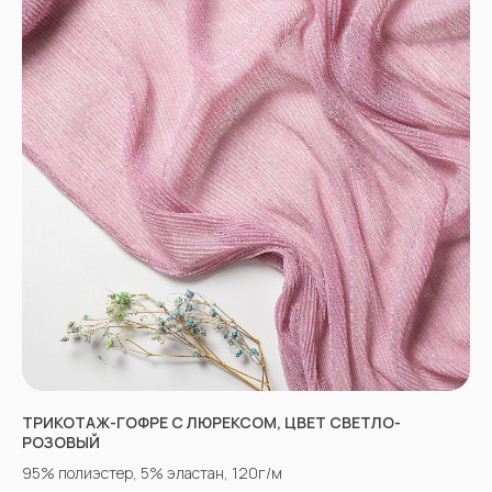
НЕ НАШЛИ НУЖНУЮ
ТКАНЬ? ОСТАЛИСЬ
ВОПРОСЫ?
Заполните форму, и наши менеджеры
помогут вам с выбором и ответят на все
вопросы.
ТРИКОТАЖ-ГОФРЕ С ЛЮРЕКСОМ, ЦВЕТ СВЕТЛО-
РОЗОВЫЙ
95% полиэстер, 5% эластан, 120г/м