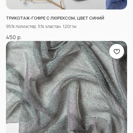
КОНТАКТЫ
ТРИКОТАЖ-ГОФРЕ С ЛЮРЕКСОМ, ЦВЕТ СИНИЙ
95% полиэстер, 5% эластан, 120г/м
АДРЕСА МАГАЗИНОВ
р.
450
Оптово-розничные точки продаж:
Г. Пятигорк, розничная точка на рынке
«Людмила», ул. Садовая 210, павильоны
34−37.
г.Пятигорск, рынок "Привокзальный",
Георгиевское шоссе 1км, оптовый склад
№9302
График работы и схема проезда
КАК СВЯЗАТЬСЯ