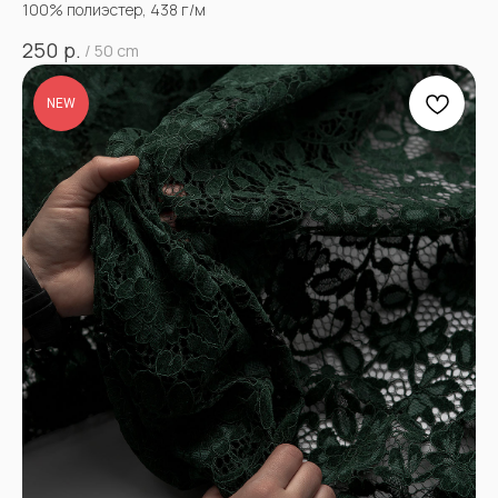
100% полиэстер, 438 г/м
р.
250
/
50 cm
NEW