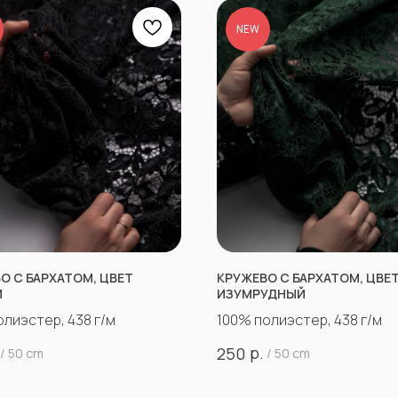
NEW
О С БАРХАТОМ, ЦВЕТ
КРУЖЕВО С БАРХАТОМ, ЦВЕ
Й
ИЗУМРУДНЫЙ
олиэстер, 438 г/м
100% полиэстер, 438 г/м
р.
250
/
50 cm
/
50 cm