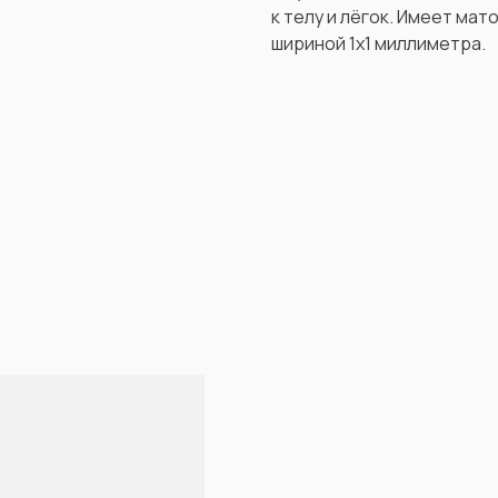
к телу и лёгок. Имеет ма
шириной 1х1 миллиметра.