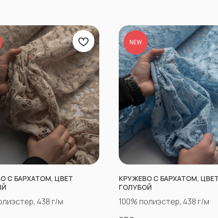
NEW
О С БАРХАТОМ, ЦВЕТ
КРУЖЕВО С БАРХАТОМ, ЦВЕ
ЫЙ
ГОЛУБОЙ
олиэстер, 438 г/м
100% полиэстер, 438 г/м