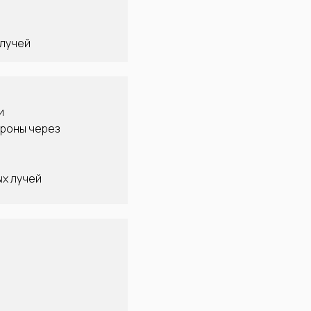
 лучей
и
ороны через
ых лучей