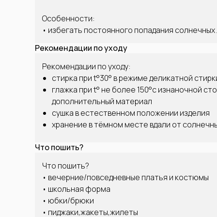
Особенности:
• избегать постоянного попадания солнечных
Рекомендации по уходу
Рекомендации по уходу:
стирка при t°30° в режиме деликатной стирк
глажка при t° не более 150°с изнаночной ст
дополнительный материал
сушка в естественном положении изделия
хранение в тёмном месте вдали от солнечн
Что пошить?
Что пошить?
• вечерние/повседневные платья и костюмы
• школьная форма
• юбки/брюки
• пиджаки,жакеты,жилеты