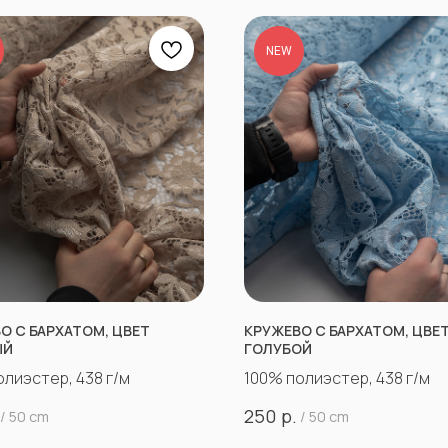
NEW
О С БАРХАТОМ, ЦВЕТ
КРУЖЕВО С БАРХАТОМ, ЦВЕ
ЫЙ
ГОЛУБОЙ
олиэстер, 438 г/м
100% полиэстер, 438 г/м
р.
250
/
50 cm
/
50 cm