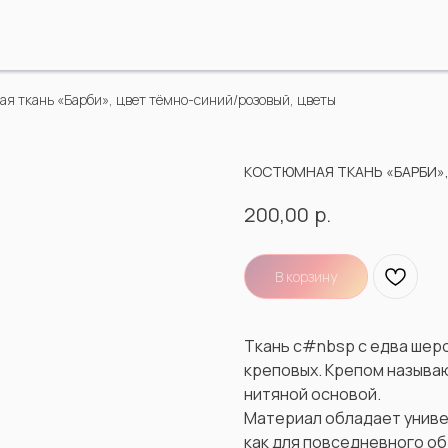
я ткань «Барби», цвет тёмно-синий/розовый, цветы
КОСТЮМНАЯ ТКАНЬ «БАРБИ»,
р.
200,00
В корзину
Ткань с#nbsp с едва шер
креповых. Крепом называю
нитяной основой.
Материал обладает унив
как для повседневного об